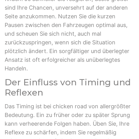
sind Ihre Chancen, unversehrt auf der anderen
Seite anzukommen. Nutzen Sie die kurzen
Pausen zwischen den Fahrzeugen optimal aus,
und scheuen Sie sich nicht, auch mal
zurückzuspringen, wenn sich die Situation
plötzlich ändert. Ein sorgfältiger und überlegter
Ansatz ist oft erfolgreicher als unüberlegtes
Handeln.
Der Einfluss von Timing und
Reflexen
Das Timing ist bei chicken road von allergrößter
Bedeutung. Ein zu früher oder zu später Sprung
kann verheerende Folgen haben. Üben Sie, Ihre
Reflexe zu schärfen, indem Sie regelmäßig