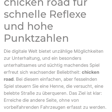
chicken road für
schnelle Reflexe
und hohe
Punktzahlen
Die digitale Welt bietet unzählige Möglichkeiten
zur Unterhaltung, und ein besonders
unterhaltsames und süchtig machendes Spiel
erfreut sich wachsender Beliebtheit:
chicken
road
. Bei diesem einfachen, aber fesselnden
Spiel steuern Sie eine Henne, die versucht, eine
belebte Straße zu überqueren. Das Ziel ist klar:
Erreiche die andere Seite, ohne von
vorbeifahrenden Fahrzeugen erfasst zu werden.