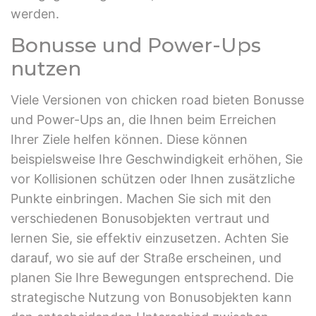
werden.
Bonusse und Power-Ups
nutzen
Viele Versionen von chicken road bieten Bonusse
und Power-Ups an, die Ihnen beim Erreichen
Ihrer Ziele helfen können. Diese können
beispielsweise Ihre Geschwindigkeit erhöhen, Sie
vor Kollisionen schützen oder Ihnen zusätzliche
Punkte einbringen. Machen Sie sich mit den
verschiedenen Bonusobjekten vertraut und
lernen Sie, sie effektiv einzusetzen. Achten Sie
darauf, wo sie auf der Straße erscheinen, und
planen Sie Ihre Bewegungen entsprechend. Die
strategische Nutzung von Bonusobjekten kann