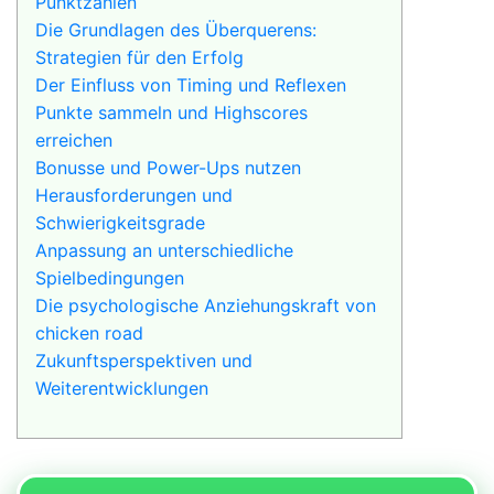
Punktzahlen
Die Grundlagen des Überquerens:
Strategien für den Erfolg
Der Einfluss von Timing und Reflexen
Punkte sammeln und Highscores
erreichen
Bonusse und Power-Ups nutzen
Herausforderungen und
Schwierigkeitsgrade
Anpassung an unterschiedliche
Spielbedingungen
Die psychologische Anziehungskraft von
chicken road
Zukunftsperspektiven und
Weiterentwicklungen