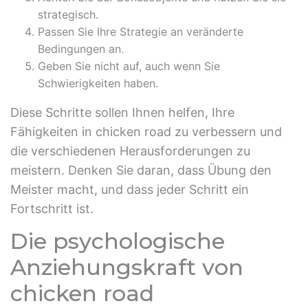
strategisch.
Passen Sie Ihre Strategie an veränderte
Bedingungen an.
Geben Sie nicht auf, auch wenn Sie
Schwierigkeiten haben.
Diese Schritte sollen Ihnen helfen, Ihre
Fähigkeiten in chicken road zu verbessern und
die verschiedenen Herausforderungen zu
meistern. Denken Sie daran, dass Übung den
Meister macht, und dass jeder Schritt ein
Fortschritt ist.
Die psychologische
Anziehungskraft von
chicken road