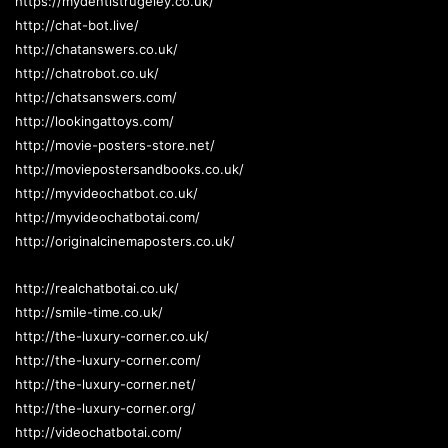
https://mydentistrugeley.co.uk/
http://chat-bot.live/
http://chatanswers.co.uk/
http://chatrobot.co.uk/
http://chatsanswers.com/
http://lookingattoys.com/
http://movie-posters-store.net/
http://moviepostersandbooks.co.uk/
http://myvideochatbot.co.uk/
http://myvideochatbotai.com/
http://originalcinemaposters.co.uk/
http://realchatbotai.co.uk/
http://smile-time.co.uk/
http://the-luxury-corner.co.uk/
http://the-luxury-corner.com/
http://the-luxury-corner.net/
http://the-luxury-corner.org/
http://videochatbotai.com/