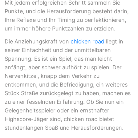
Mit jedem erfolgreichen Schritt sammeln Sie
Punkte, und die Herausforderung besteht darin,
Ihre Reflexe und Ihr Timing zu perfektionieren,
um immer höhere Punktzahlen zu erzielen.
Die Anziehungskraft von
chicken road
liegt in
seiner Einfachheit und der unmittelbaren
Spannung. Es ist ein Spiel, das man leicht
anfängt, aber schwer aufhört zu spielen. Der
Nervenkitzel, knapp dem Verkehr zu
entkommen, und die Befriedigung, ein weiteres
Stück Straße zurückgelegt zu haben, machen es
zu einer fesselnden Erfahrung. Ob Sie nun ein
Gelegenheitsspieler oder ein ernsthafter
Highscore-Jäger sind, chicken road bietet
stundenlangen Spaß und Herausforderungen.