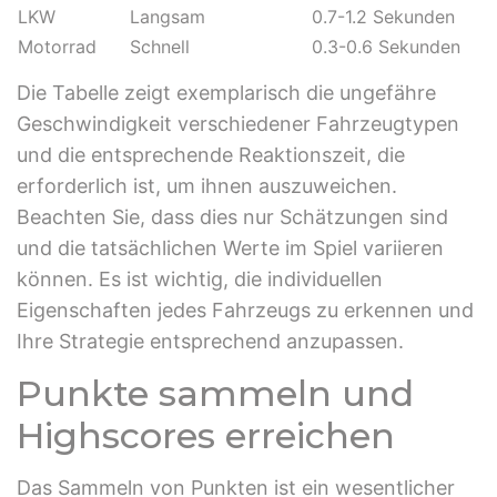
LKW
Langsam
0.7-1.2 Sekunden
Motorrad
Schnell
0.3-0.6 Sekunden
Die Tabelle zeigt exemplarisch die ungefähre
Geschwindigkeit verschiedener Fahrzeugtypen
und die entsprechende Reaktionszeit, die
erforderlich ist, um ihnen auszuweichen.
Beachten Sie, dass dies nur Schätzungen sind
und die tatsächlichen Werte im Spiel variieren
können. Es ist wichtig, die individuellen
Eigenschaften jedes Fahrzeugs zu erkennen und
Ihre Strategie entsprechend anzupassen.
Punkte sammeln und
Highscores erreichen
Das Sammeln von Punkten ist ein wesentlicher