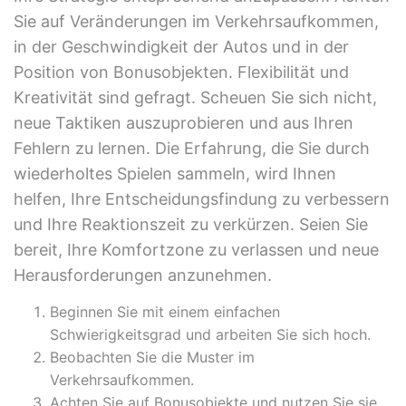
Sie auf Veränderungen im Verkehrsaufkommen,
in der Geschwindigkeit der Autos und in der
Position von Bonusobjekten. Flexibilität und
Kreativität sind gefragt. Scheuen Sie sich nicht,
neue Taktiken auszuprobieren und aus Ihren
Fehlern zu lernen. Die Erfahrung, die Sie durch
wiederholtes Spielen sammeln, wird Ihnen
helfen, Ihre Entscheidungsfindung zu verbessern
und Ihre Reaktionszeit zu verkürzen. Seien Sie
bereit, Ihre Komfortzone zu verlassen und neue
Herausforderungen anzunehmen.
Beginnen Sie mit einem einfachen
Schwierigkeitsgrad und arbeiten Sie sich hoch.
Beobachten Sie die Muster im
Verkehrsaufkommen.
Achten Sie auf Bonusobjekte und nutzen Sie sie