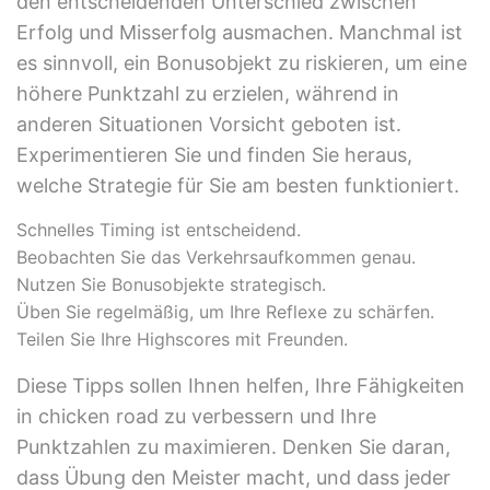
den entscheidenden Unterschied zwischen
Erfolg und Misserfolg ausmachen. Manchmal ist
es sinnvoll, ein Bonusobjekt zu riskieren, um eine
höhere Punktzahl zu erzielen, während in
anderen Situationen Vorsicht geboten ist.
Experimentieren Sie und finden Sie heraus,
welche Strategie für Sie am besten funktioniert.
Schnelles Timing ist entscheidend.
Beobachten Sie das Verkehrsaufkommen genau.
Nutzen Sie Bonusobjekte strategisch.
Üben Sie regelmäßig, um Ihre Reflexe zu schärfen.
Teilen Sie Ihre Highscores mit Freunden.
Diese Tipps sollen Ihnen helfen, Ihre Fähigkeiten
in chicken road zu verbessern und Ihre
Punktzahlen zu maximieren. Denken Sie daran,
dass Übung den Meister macht, und dass jeder