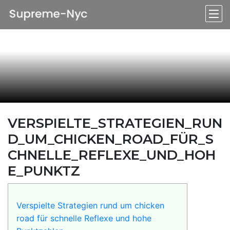
VERSPIELTE_STRATEGIEN_RUN
D_UM_CHICKEN_ROAD_FÜR_S
CHNELLE_REFLEXE_UND_HOH
E_PUNKTZ
Verspielte Strategien rund um chicken
road für schnelle Reflexe und hohe