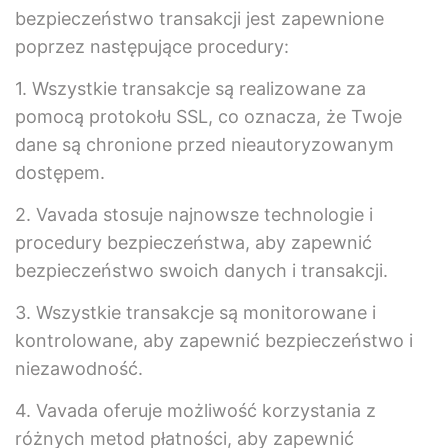
bezpieczeństwo transakcji jest zapewnione
poprzez następujące procedury:
1. Wszystkie transakcje są realizowane za
pomocą protokołu SSL, co oznacza, że Twoje
dane są chronione przed nieautoryzowanym
dostępem.
2. Vavada stosuje najnowsze technologie i
procedury bezpieczeństwa, aby zapewnić
bezpieczeństwo swoich danych i transakcji.
3. Wszystkie transakcje są monitorowane i
kontrolowane, aby zapewnić bezpieczeństwo i
niezawodność.
4. Vavada oferuje możliwość korzystania z
różnych metod płatności, aby zapewnić