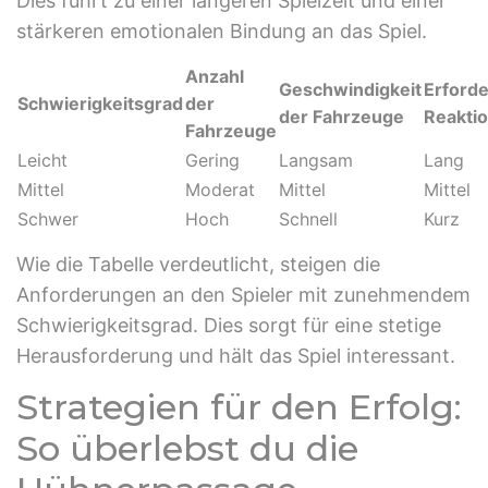
Dies führt zu einer längeren Spielzeit und einer
stärkeren emotionalen Bindung an das Spiel.
Anzahl
Geschwindigkeit
Erforde
Schwierigkeitsgrad
der
der Fahrzeuge
Reaktio
Fahrzeuge
Leicht
Gering
Langsam
Lang
Mittel
Moderat
Mittel
Mittel
Schwer
Hoch
Schnell
Kurz
Wie die Tabelle verdeutlicht, steigen die
Anforderungen an den Spieler mit zunehmendem
Schwierigkeitsgrad. Dies sorgt für eine stetige
Herausforderung und hält das Spiel interessant.
Strategien für den Erfolg:
So überlebst du die