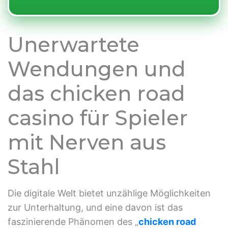
Unerwartete
Wendungen und
das chicken road
casino für Spieler
mit Nerven aus
Stahl
Die digitale Welt bietet unzählige Möglichkeiten
zur Unterhaltung, und eine davon ist das
faszinierende Phänomen des „
chicken road