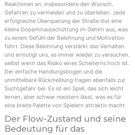
Reaktionen an, insbesondere den Wunsch,
Gefahren zu vermeiden und zu überleben. Jede
erfolgreiche Überquerung der Straße löst eine
kleine Dopaminausschüttung im Gehirn aus, was
zu einem Gefühl der Belohnung und Motivation
führt. Diese Belohnung verstärkt das Verhalten
und ermutigt uns, es immer wieder zu versuchen,
selbst wenn das Risiko eines Scheiterns hoch ist.
Der einfache Handlungsbogen und die
unmittelbare Rückmeldung tragen ebenfalls zur
Suchtgefahr bei. Es ist ein Spiel, das sich leicht
lernen, aber schwer meistern lässt, was es für
eine breite Palette von Spielern attraktiv macht.
Der Flow-Zustand und seine
Bedeutung für das