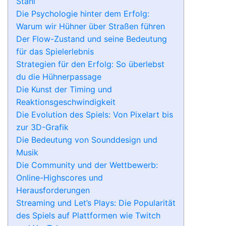
Stahl
Die Psychologie hinter dem Erfolg:
Warum wir Hühner über Straßen führen
Der Flow-Zustand und seine Bedeutung
für das Spielerlebnis
Strategien für den Erfolg: So überlebst
du die Hühnerpassage
Die Kunst der Timing und
Reaktionsgeschwindigkeit
Die Evolution des Spiels: Von Pixelart bis
zur 3D-Grafik
Die Bedeutung von Sounddesign und
Musik
Die Community und der Wettbewerb:
Online-Highscores und
Herausforderungen
Streaming und Let’s Plays: Die Popularität
des Spiels auf Plattformen wie Twitch