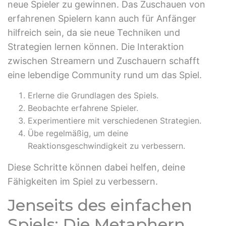
neue Spieler zu gewinnen. Das Zuschauen von
erfahrenen Spielern kann auch für Anfänger
hilfreich sein, da sie neue Techniken und
Strategien lernen können. Die Interaktion
zwischen Streamern und Zuschauern schafft
eine lebendige Community rund um das Spiel.
Erlerne die Grundlagen des Spiels.
Beobachte erfahrene Spieler.
Experimentiere mit verschiedenen Strategien.
Übe regelmäßig, um deine
Reaktionsgeschwindigkeit zu verbessern.
Diese Schritte können dabei helfen, deine
Fähigkeiten im Spiel zu verbessern.
Jenseits des einfachen
Spiels: Die Metaphern