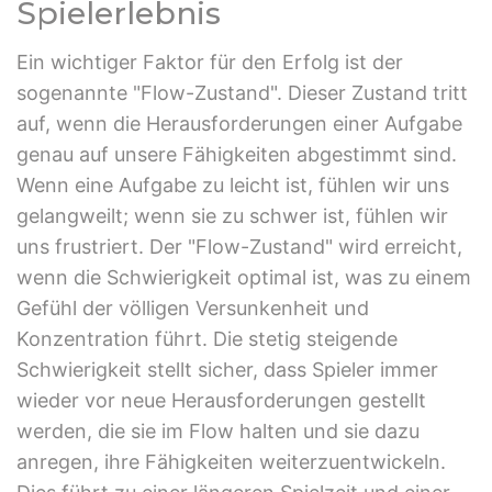
Spielerlebnis
Ein wichtiger Faktor für den Erfolg ist der
sogenannte "Flow-Zustand". Dieser Zustand tritt
auf, wenn die Herausforderungen einer Aufgabe
genau auf unsere Fähigkeiten abgestimmt sind.
Wenn eine Aufgabe zu leicht ist, fühlen wir uns
gelangweilt; wenn sie zu schwer ist, fühlen wir
uns frustriert. Der "Flow-Zustand" wird erreicht,
wenn die Schwierigkeit optimal ist, was zu einem
Gefühl der völligen Versunkenheit und
Konzentration führt. Die stetig steigende
Schwierigkeit stellt sicher, dass Spieler immer
wieder vor neue Herausforderungen gestellt
werden, die sie im Flow halten und sie dazu
anregen, ihre Fähigkeiten weiterzuentwickeln.