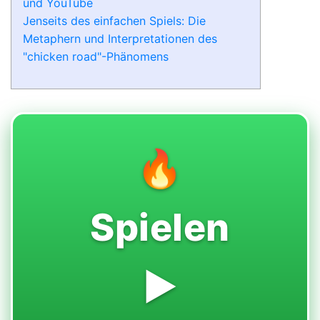
und YouTube
Jenseits des einfachen Spiels: Die
Metaphern und Interpretationen des
"chicken road"-Phänomens
🔥
Spielen
▶️