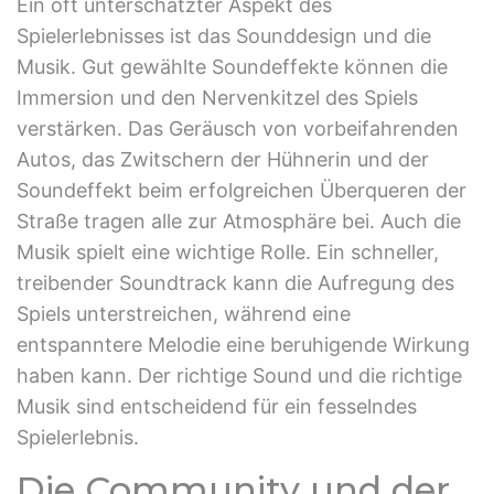
Ein oft unterschätzter Aspekt des
Spielerlebnisses ist das Sounddesign und die
Musik. Gut gewählte Soundeffekte können die
Immersion und den Nervenkitzel des Spiels
verstärken. Das Geräusch von vorbeifahrenden
Autos, das Zwitschern der Hühnerin und der
Soundeffekt beim erfolgreichen Überqueren der
Straße tragen alle zur Atmosphäre bei. Auch die
Musik spielt eine wichtige Rolle. Ein schneller,
treibender Soundtrack kann die Aufregung des
Spiels unterstreichen, während eine
entspanntere Melodie eine beruhigende Wirkung
haben kann. Der richtige Sound und die richtige
Musik sind entscheidend für ein fesselndes
Spielerlebnis.
Die Community und der