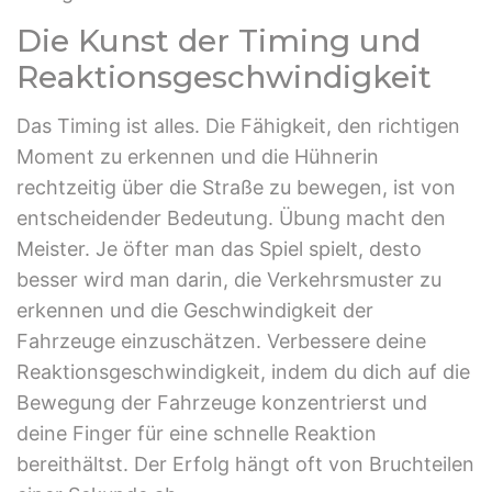
Die Kunst der Timing und
Reaktionsgeschwindigkeit
Das Timing ist alles. Die Fähigkeit, den richtigen
Moment zu erkennen und die Hühnerin
rechtzeitig über die Straße zu bewegen, ist von
entscheidender Bedeutung. Übung macht den
Meister. Je öfter man das Spiel spielt, desto
besser wird man darin, die Verkehrsmuster zu
erkennen und die Geschwindigkeit der
Fahrzeuge einzuschätzen. Verbessere deine
Reaktionsgeschwindigkeit, indem du dich auf die
Bewegung der Fahrzeuge konzentrierst und
deine Finger für eine schnelle Reaktion
bereithältst. Der Erfolg hängt oft von Bruchteilen