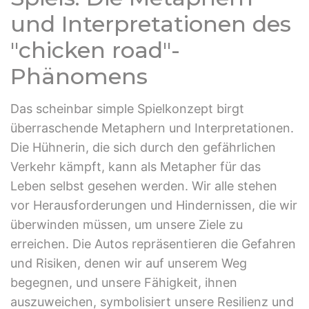
und Interpretationen des
"chicken road"-
Phänomens
Das scheinbar simple Spielkonzept birgt
überraschende Metaphern und Interpretationen.
Die Hühnerin, die sich durch den gefährlichen
Verkehr kämpft, kann als Metapher für das
Leben selbst gesehen werden. Wir alle stehen
vor Herausforderungen und Hindernissen, die wir
überwinden müssen, um unsere Ziele zu
erreichen. Die Autos repräsentieren die Gefahren
und Risiken, denen wir auf unserem Weg
begegnen, und unsere Fähigkeit, ihnen
auszuweichen, symbolisiert unsere Resilienz und