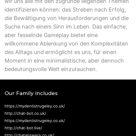
wir uns alle mit den zugrunde liegenden Themen
identifizieren können: das Streben nach Erfolg,
die Bewältigung von Herausforderungen und die
Suche nach einem Sinn im Leben. Das einfache,
aber fesselnde Gameplay bietet eine
willkommene Ablenkung von den Komplexitäten
des Alltags und ermöglicht es uns, für einen
Moment in eine minimalistische, aber dennoch
bedeutungsvolle Welt einzutauchen.
Our Family includes
https://mydentistrugeley.co.uk/
http://chat-bot.co.uk/
https://mydentistrugeley.co.uk/
http://chat-bot.live/
http://chatanswers.co.uk/