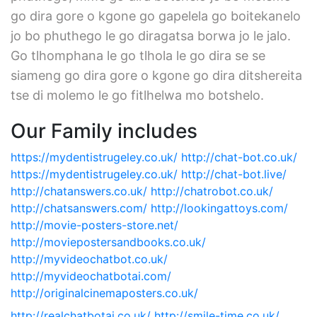
go dira gore o kgone go gapelela go boitekanelo
jo bo phuthego le go diragatsa borwa jo le jalo.
Go tlhomphana le go tlhola le go dira se se
siameng go dira gore o kgone go dira ditshereita
tse di molemo le go fitlhelwa mo botshelo.
Our Family includes
https://mydentistrugeley.co.uk/
http://chat-bot.co.uk/
https://mydentistrugeley.co.uk/
http://chat-bot.live/
http://chatanswers.co.uk/
http://chatrobot.co.uk/
http://chatsanswers.com/
http://lookingattoys.com/
http://movie-posters-store.net/
http://moviepostersandbooks.co.uk/
http://myvideochatbot.co.uk/
http://myvideochatbotai.com/
http://originalcinemaposters.co.uk/
http://realchatbotai.co.uk/
http://smile-time.co.uk/