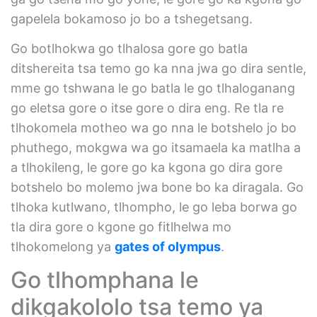
gapelela bokamoso jo bo a tshegetsang.
Go botlhokwa go tlhalosa gore go batla
ditshereita tsa temo go ka nna jwa go dira sentle,
mme go tshwana le go batla le go tlhaloganang
go eletsa gore o itse gore o dira eng. Re tla re
tlhokomela motheo wa go nna le botshelo jo bo
phuthego, mokgwa wa go itsamaela ka matlha a
a tlhokileng, le gore go ka kgona go dira gore
botshelo bo molemo jwa bone bo ka diragala. Go
tlhoka kutlwano, tlhompho, le go leba borwa go
tla dira gore o kgone go fitlhelwa mo
tlhokomelong ya
gates of olympus
.
Go tlhomphana le
dikgakololo tsa temo ya