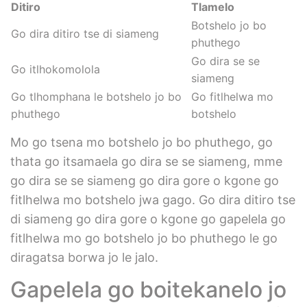
Ditiro
Tlamelo
Botshelo jo bo
Go dira ditiro tse di siameng
phuthego
Go dira se se
Go itlhokomolola
siameng
Go tlhomphana le botshelo jo bo
Go fitlhelwa mo
phuthego
botshelo
Mo go tsena mo botshelo jo bo phuthego, go
thata go itsamaela go dira se se siameng, mme
go dira se se siameng go dira gore o kgone go
fitlhelwa mo botshelo jwa gago. Go dira ditiro tse
di siameng go dira gore o kgone go gapelela go
fitlhelwa mo go botshelo jo bo phuthego le go
diragatsa borwa jo le jalo.
Gapelela go boitekanelo jo