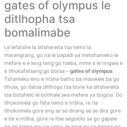
gates of olympus le
ditlhopha tsa
bomalimabe
Le lefatshe la ditshereita tsa temo la
marangrang, go na le papadi ya metshameko le
mefere e e leng teng go tseba, mme e le nngwe e
e tlhokafetseng go botsa –
gates of olympus
.
Tshameko eno e ntsha batho ba maswele ba go
tlhola, go tlatsa ditlhogo tsa bone ka ditshereita
tsa botshelo le botlhale jwa mefere ya bogosi. Go
tlhokomela go feta temo e ntšha, re tla
tlhokomela gore eng se se dirang se se dira gore
e be e ntšha, gore re itse segololo sa go gapele
ga go tsena mo go yone, le gore go ka kgona go