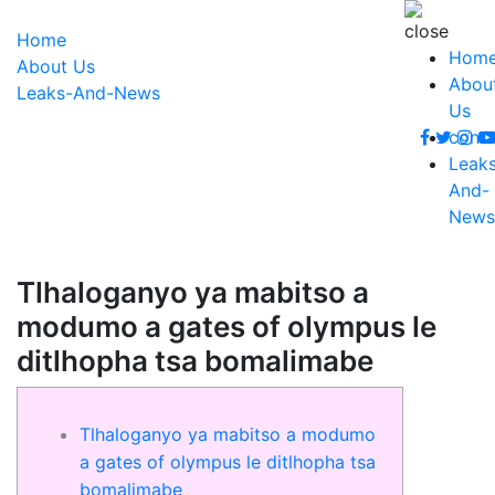
Home
Hom
About Us
Abou
Leaks-And-News
Us
conta
Leak
And-
News
Tlhaloganyo ya mabitso a
modumo a gates of olympus le
ditlhopha tsa bomalimabe
Tlhaloganyo ya mabitso a modumo
a gates of olympus le ditlhopha tsa
bomalimabe