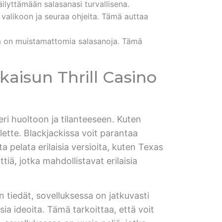
ilyttämään salasanasi turvallisena.
valikoon ja seuraa ohjeita. Tämä auttaa
lla on muistamattomia salasanoja. Tämä
kaisun Thrill Casino
 eri huoltoon ja tilanteeseen. Kuten
lette. Blackjackissa voit parantaa
a pelata erilaisia versioita, kuten Texas
tiä, jotka mahdollistavat erilaisia
en tiedät, sovelluksessa on jatkuvasti
usia ideoita. Tämä tarkoittaa, että voit