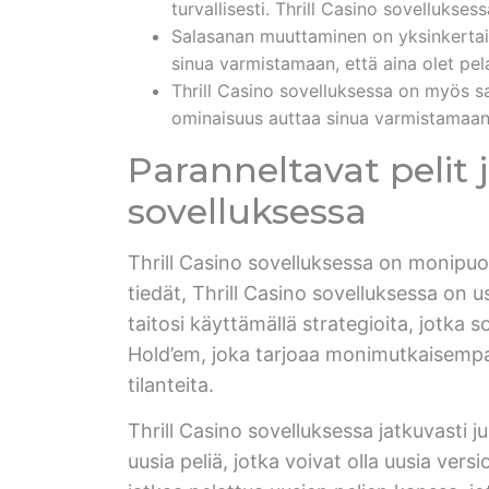
turvallisesti. Thrill Casino sovelluks
Salasanan muuttaminen on yksinkertain
sinua varmistamaan, että aina olet pelat
Thrill Casino sovelluksessa on myös s
ominaisuus auttaa sinua varmistamaan,
Paranneltavat pelit 
sovelluksessa
Thrill Casino sovelluksessa on monipuoli
tiedät, Thrill Casino sovelluksessa on u
taitosi käyttämällä strategioita, jotka 
Hold’em, joka tarjoaa monimutkaisempaa pe
tilanteita.
Thrill Casino sovelluksessa jatkuvasti ju
uusia peliä, jotka voivat olla uusia versi