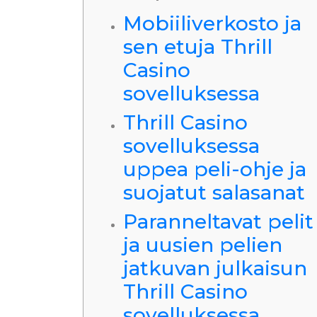
Mobiiliverkosto ja
sen etuja Thrill
Casino
sovelluksessa
Thrill Casino
sovelluksessa
uppea peli-ohje ja
suojatut salasanat
Paranneltavat pelit
ja uusien pelien
jatkuvan julkaisun
Thrill Casino
sovelluksessa