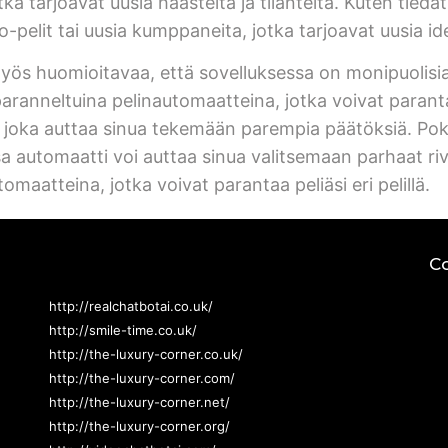
ka tarjoavat uusia haasteita ja tilanteita. Kuten tiedät
-pelit tai uusia kumppaneita, jotka tarjoavat uusia ide
yös huomioitavaa, että sovelluksessa on monipuolisia
paranneltuina pelinautomaatteina, jotka voivat parantaa 
, joka auttaa sinua tekemään parempia päätöksiä. Pok
a automaatti voi auttaa sinua valitsemaan parhaat rive
maatteina, jotka voivat parantaa peliäsi eri pelillä.
Co
http://realchatbotai.co.uk/
http://smile-time.co.uk/
http://the-luxury-corner.co.uk/
http://the-luxury-corner.com/
http://the-luxury-corner.net/
http://the-luxury-corner.org/