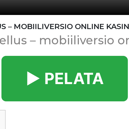
S – MOBIILIVERSIO ONLINE KASI
ellus – mobiiliversio o
▶️ PELATA