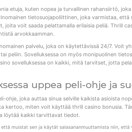
ia etuja, kuten nopea ja turvallinen rahansiirtö, jok
nomainen tietosuojapoliittinen, joka varmistaa, että s
joita voit saada pelattamalla erilaisia peliä. Thrill ca
entistä arvokkaamman.
nomainen palvelu, joka on käytettävissä 24/7. Voit y
n tai peliin. Sovelluksessa on myös monipuolinen tietos
sino sovelluksessa on kaikki, mitä tarvitset, jotta pela
uksessa uppea peli-ohje ja s
i-ohje, joka auttaa sinua selville kaikista asioista nop
a kertoo, miten voit käyttää thrill casino bonusia. Tä
ia löytää kaikki tarvittavat tiedot.
 että muistat sen ja käytät salasananmuuttamista niin, että 