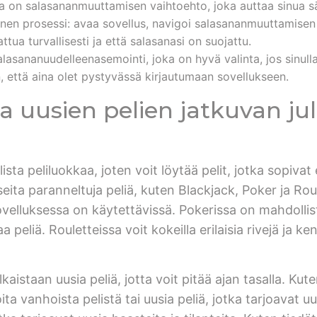
essa on salasananmuuttamisen vaihtoehto, joka auttaa sinua sä
en prosessi: avaa sovellus, navigoi salasananmuuttamisen 
tua turvallisesti ja että salasanasi on suojattu.
alasananuudelleenasemointi, joka on hyvä valinta, jos sinu
 että aina olet pystyvässä kirjautumaan sovellukseen.
ja uusien pelien jatkuvan jul
sta peliluokkaa, joten voit löytää pelit, jotka sopivat
seita paranneltuja peliä, kuten Blackjack, Poker ja Rou
sovelluksessa on käytettävissä. Pokerissa on mahdollist
liä. Rouletteissa voit kokeilla erilaisia rivejä ja kent
lkaistaan uusia peliä, jotta voit pitää ajan tasalla. Kut
oita vanhoista pelistä tai uusia peliä, jotka tarjoavat u