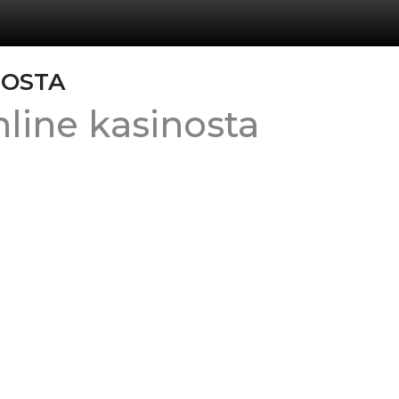
NOSTA
nline kasinosta