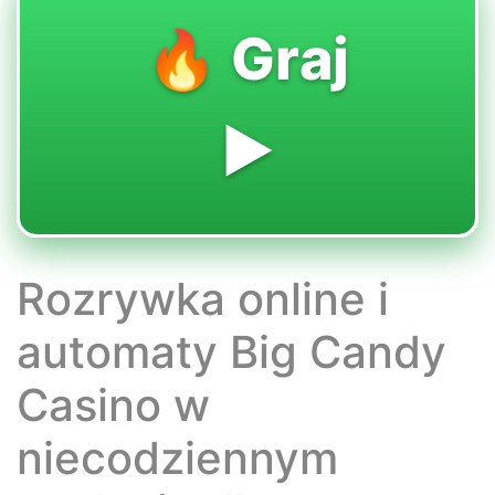
🔥 Graj
▶️
Rozrywka online i
automaty Big Candy
Casino w
niecodziennym