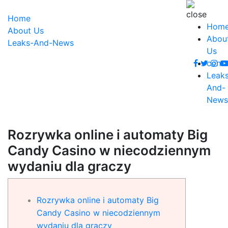
Home
Hom
About Us
Abou
Leaks-And-News
Us
conta
Leak
And-
News
Rozrywka online i automaty Big
Candy Casino w niecodziennym
wydaniu dla graczy
Rozrywka online i automaty Big
Candy Casino w niecodziennym
wydaniu dla graczy