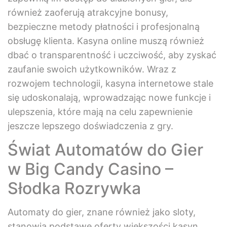
również zaoferują atrakcyjne bonusy,
bezpieczne metody płatności i profesjonalną
obsługę klienta. Kasyna online muszą również
dbać o transparentność i uczciwość, aby zyskać
zaufanie swoich użytkowników. Wraz z
rozwojem technologii, kasyna internetowe stale
się udoskonalają, wprowadzając nowe funkcje i
ulepszenia, które mają na celu zapewnienie
jeszcze lepszego doświadczenia z gry.
Świat Automatów do Gier
w Big Candy Casino –
Słodka Rozrywka
Automaty do gier, znane również jako sloty,
stanowią podstawę oferty większości kasyn