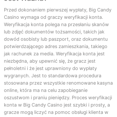
Przed dokonaniem pierwszej wypłaty, Big Candy
Casino wymaga od graczy weryfikacji konta.
Weryfikacja konta polega na przesłaniu skanów
lub zdjęć dokumentów tożsamości, takich jak
dowód osobisty lub paszport, oraz dokumentu
potwierdzającego adres zamieszkania, takiego
jak rachunek za media. Weryfikacja konta jest
niezbędna, aby upewnić się, że gracz jest
pełnoletni i że jest uprawniony do wypłaty
wygranych. Jest to standardowa procedura
stosowana przez wszystkie renomowane kasyna
online, która ma na celu zapobieganie
oszustwom i praniu pieniędzy. Proces weryfikacji
konta w Big Candy Casino jest szybki i prosty, a
gracze mogą liczyć na pomoc obsługi klienta w