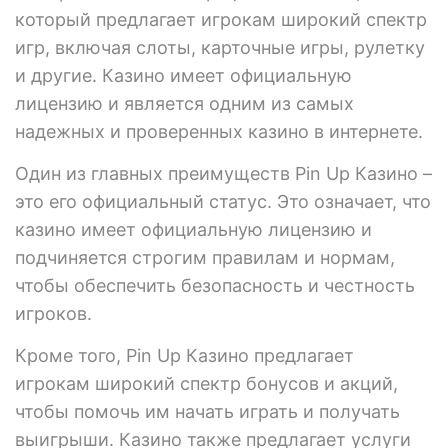
который предлагает игрокам широкий спектр
игр, включая слоты, карточные игры, рулетку
и другие. Казино имеет официальную
лицензию и является одним из самых
надежных и проверенных казино в интернете.
Один из главных преимуществ Pin Up Казино –
это его официальный статус. Это означает, что
казино имеет официальную лицензию и
подчиняется строгим правилам и нормам,
чтобы обеспечить безопасность и честность
игроков.
Кроме того, Pin Up Казино предлагает
игрокам широкий спектр бонусов и акций,
чтобы помочь им начать играть и получать
выигрыши. Казино также предлагает услуги