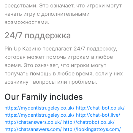
средствами. Это означает, что игроки могут
начать игру с дополнительными
возможностями.
24/7 поддержка
Pin Up Казино предлагает 24/7 поддержку,
которая может помочь игрокам в любое
время. Это означает, что игроки могут
получать помощь в любое время, если у них
возникнут вопросы или проблемы.
Our Family includes
https://mydentistrugeley.co.uk/
http://chat-bot.co.uk/
https://mydentistrugeley.co.uk/
http://chat-bot.live/
http://chatanswers.co.uk/
http://chatrobot.co.uk/
http://chatsanswers.com/
http://lookingattoys.com/