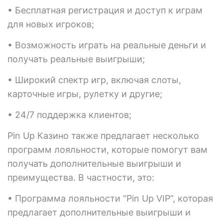
• Бесплатная регистрация и доступ к играм
для новых игроков;
• Возможность играть на реальные деньги и
получать реальные выигрыши;
• Широкий спектр игр, включая слоты,
карточные игры, рулетку и другие;
• 24/7 поддержка клиентов;
Pin Up Казино также предлагает несколько
программ лояльности, которые помогут вам
получать дополнительные выигрыши и
преимущества. В частности, это:
• Программа лояльности “Pin Up VIP”, которая
предлагает дополнительные выигрыши и