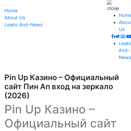
Home
Hom
About Us
Abou
Leaks-And-News
Us
conta
Leak
And-
News
Pin Up Казино – Официальный
сайт Пин Ап вход на зеркало
(2026)
Pin Up Казино –
Официальный сайт