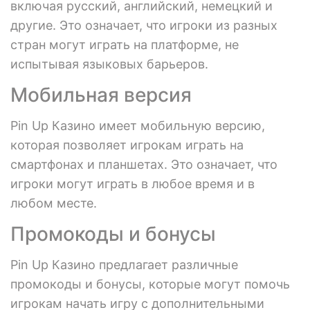
включая русский, английский, немецкий и
другие. Это означает, что игроки из разных
стран могут играть на платформе, не
испытывая языковых барьеров.
Мобильная версия
Pin Up Казино имеет мобильную версию,
которая позволяет игрокам играть на
смартфонах и планшетах. Это означает, что
игроки могут играть в любое время и в
любом месте.
Промокоды и бонусы
Pin Up Казино предлагает различные
промокоды и бонусы, которые могут помочь
игрокам начать игру с дополнительными