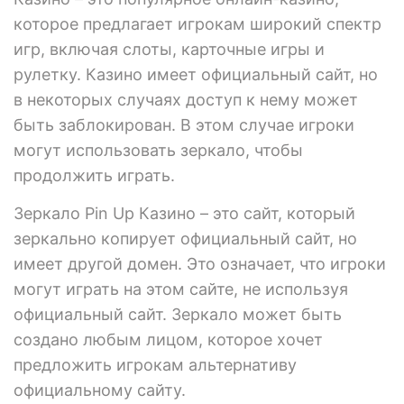
которое предлагает игрокам широкий спектр
игр, включая слоты, карточные игры и
рулетку. Казино имеет официальный сайт, но
в некоторых случаях доступ к нему может
быть заблокирован. В этом случае игроки
могут использовать зеркало, чтобы
продолжить играть.
Зеркало Pin Up Казино – это сайт, который
зеркально копирует официальный сайт, но
имеет другой домен. Это означает, что игроки
могут играть на этом сайте, не используя
официальный сайт. Зеркало может быть
создано любым лицом, которое хочет
предложить игрокам альтернативу
официальному сайту.