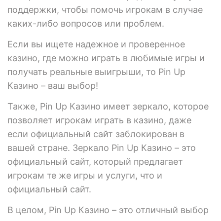
поддержки, чтобы помочь игрокам в случае
каких-либо вопросов или проблем.
Если вы ищете надежное и проверенное
казино, где можно играть в любимые игры и
получать реальные выигрыши, то Pin Up
Казино – ваш выбор!
Также, Pin Up Казино имеет зеркало, которое
позволяет игрокам играть в казино, даже
если официальный сайт заблокирован в
вашей стране. Зеркало Pin Up Казино – это
официальный сайт, который предлагает
игрокам те же игры и услуги, что и
официальный сайт.
В целом, Pin Up Казино – это отличный выбор