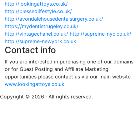
http://lookingattoys.co.uk/
http://blessedlifestyle.co.uk/
http://avondalehousedentalsurgery.co.uk/
https://mydentistrugeley.co.uk/
http://vintagechanel.co.uk/
http://supreme-nyc.co.uk/
http://supreme-newyork.co.uk
Contact info
If you are interested in purchasing one of our domains
or for Guest Posting and Affiliate Marketing
opportunities please contact us via our main website
www.lookingattoys.co.uk
Copyright © 2026 · All rights reserved.