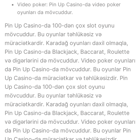
Video poker: Pin Up Casino-da video poker
oyunları da mövcuddur.
Pin Up Casino-da 100-dən çox slot oyunu
mövcuddur. Bu oyunlar təhlükəsiz və
müraciətkardir. Karadağ oyunları daxil olmaqla,
Pin Up Casino-da Blackjack, Baccarat, Roulette
və digərlərini də mövcuddur. Video poker oyunları
da Pin Up Casino-da mövcuddur. Bu oyunlar Pin
Up Casino-da müraciətkar və təhlükəsizdir. Pin
Up Casino-da 100-dən çox slot oyunu
mövcuddur. Bu oyunlar təhlükəsiz və
müraciətkardir. Karadağ oyunları daxil olmaqla,
Pin Up Casino-da Blackjack, Baccarat, Roulette
və digərlərini də mövcuddur. Video poker oyunları
da Pin Up Casino-da mövcuddur. Bu oyunlar Pin
Up Casino-da müraciətkar və təhlükəsizdir.