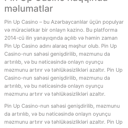
məlumatlar
Pin Up Casino – bu Azərbaycanlılar üçün populyar
və müraciətkar bir onlayn kazino. Bu platforma
2014-cü ilin yanayıqında açılıb və həmin zaman
Pin Up Casino adını alaraq məşhur olub. Pin Up
Casino-nun sahəsi genişdirilib, məzmunu da
artırılıb, və bu nəticəsində onlayn oyunçu
məzmunu artırır və təhlükəsizlikləri azaltır. Pin Up
Casino-nun sahəsi genişdirilib, məzmunu da
artırılıb, və bu nəticəsində onlayn oyunçu
məzmunu artırır və təhlükəsizlikləri azaltır.
Pin Up Casino-nun sahəsi genişdirilib, məzmunu
da artırılıb, və bu nəticəsində onlayn oyunçu
məzmunu artırır və təhlükəsizlikləri azaltır. Pin Up