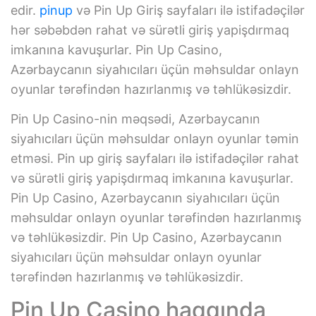
edir.
pinup
və Pin Up Giriş sayfaları ilə istifadəçilər
hər səbəbdən rahat və sürətli giriş yapişdırmaq
imkanına kavuşurlar. Pin Up Casino,
Azərbaycanın siyahıcıları üçün məhsuldar onlayn
oyunlar tərəfindən hazırlanmış və təhlükəsizdir.
Pin Up Casino-nin məqsədi, Azərbaycanın
siyahıcıları üçün məhsuldar onlayn oyunlar təmin
etməsi. Pin up giriş sayfaları ilə istifadəçilər rahat
və sürətli giriş yapişdırmaq imkanına kavuşurlar.
Pin Up Casino, Azərbaycanın siyahıcıları üçün
məhsuldar onlayn oyunlar tərəfindən hazırlanmış
və təhlükəsizdir. Pin Up Casino, Azərbaycanın
siyahıcıları üçün məhsuldar onlayn oyunlar
tərəfindən hazırlanmış və təhlükəsizdir.
Pin Up Casino haqqında