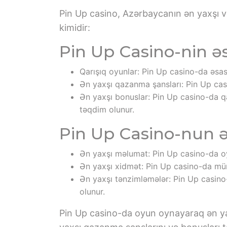
Pin Up casino, Azərbaycanın ən yaxşı və
kimidir:
Pin Up Casino-nin əs
Qarışıq oyunlar: Pin Up casino-da əsas o
Ən yaxşı qazanma şansları: Pin Up cas
Ən yaxşı bonuslar: Pin Up casino-da 
təqdim olunur.
Pin Up Casino-nun ə
Ən yaxşı məlumat: Pin Up casino-da o
Ən yaxşı xidmət: Pin Up casino-da müra
Ən yaxşı tənzimləmələr: Pin Up casino
olunur.
Pin Up casino-da oyun oynayaraq ən yax