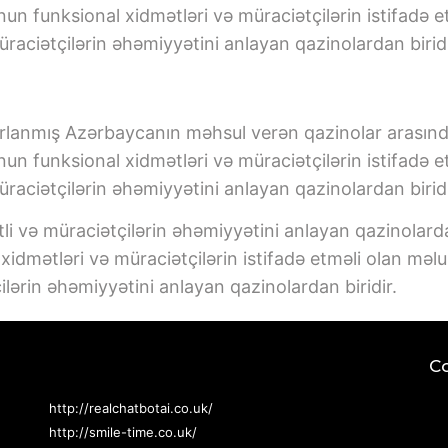
n funksional xidmətləri və müraciətçilərin istifadə et
raciətçilərin əhəmiyyətini anlayan qazinolardan biridi
ırlanmış Azərbaycanın məhsul verən qazinolar arasında
n funksional xidmətləri və müraciətçilərin istifadə et
raciətçilərin əhəmiyyətini anlayan qazinolardan biridi
i və müraciətçilərin əhəmiyyətini anlayan qazinolarda
dmətləri və müraciətçilərin istifadə etməli olan məlum
lərin əhəmiyyətini anlayan qazinolardan biridir.
Co
http://realchatbotai.co.uk/
http://smile-time.co.uk/