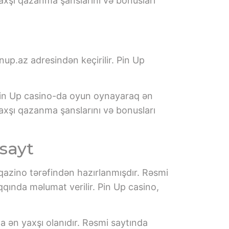
axşı qazanma şanslarını və bonusları
nup.az adresindən keçirilir. Pin Up
 Pin Up casino-da oyun oynayaraq ən
axşı qazanma şanslarını və bonusları
sayt
qazino tərəfindən hazırlanmışdır. Rəsmi
qqında məlumat verilir. Pin Up casino,
 ən yaxşı olanıdır. Rəsmi saytında