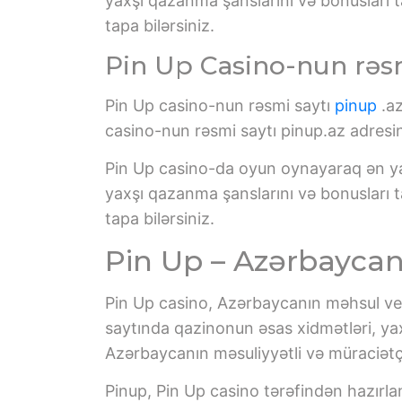
yaxşı qazanma şanslarını və bonusları 
tapa bilərsiniz.
Pin Up Casino-nun rəsm
Pin Up casino-nun rəsmi saytı
pinup
.az
casino-nun rəsmi saytı pinup.az adresind
Pin Up casino-da oyun oynayaraq ən yax
yaxşı qazanma şanslarını və bonusları 
tapa bilərsiniz.
Pin Up – Azərbaycan
Pin Up casino, Azərbaycanın məhsul ver
saytında qazinonun əsas xidmətləri, yax
Azərbaycanın məsuliyyətli və müraciətçi
Pinup, Pin Up casino tərəfindən hazırl