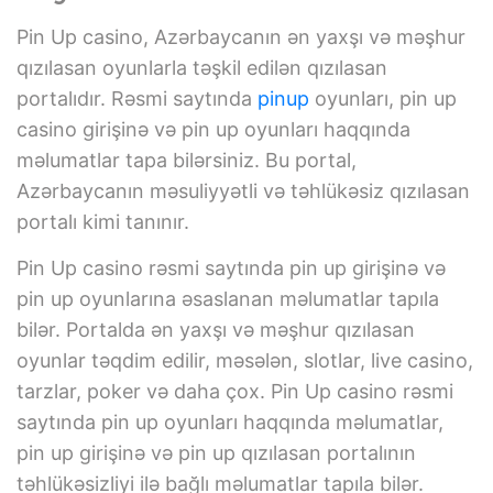
Pin Up casino, Azərbaycanın ən yaxşı və məşhur
qızılasan oyunlarla təşkil edilən qızılasan
portalıdır. Rəsmi saytında
pinup
oyunları, pin up
casino girişinə və pin up oyunları haqqında
məlumatlar tapa bilərsiniz. Bu portal,
Azərbaycanın məsuliyyətli və təhlükəsiz qızılasan
portalı kimi tanınır.
Pin Up casino rəsmi saytında pin up girişinə və
pin up oyunlarına əsaslanan məlumatlar tapıla
bilər. Portalda ən yaxşı və məşhur qızılasan
oyunlar təqdim edilir, məsələn, slotlar, live casino,
tarzlar, poker və daha çox. Pin Up casino rəsmi
saytında pin up oyunları haqqında məlumatlar,
pin up girişinə və pin up qızılasan portalının
təhlükəsizliyi ilə bağlı məlumatlar tapıla bilər.