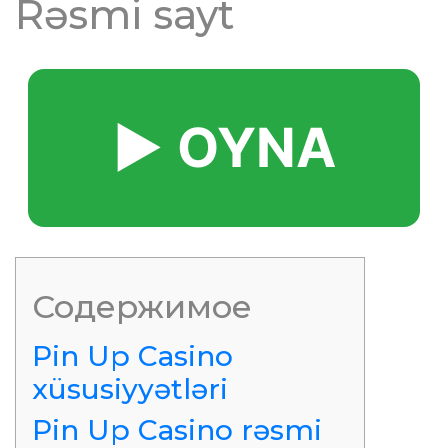
Rəsmi sayt
▶️ OYNA
Содержимое
Pin Up Casino
xüsusiyyətləri
Pin Up Casino rəsmi