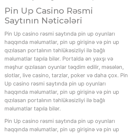
Pin Up Casino Rəsmi
Saytının Nəticələri
Pin Up casino rəsmi saytında pin up oyunları
haqqında məlumatlar, pin up girişinə və pin up
qızılasan portalının təhlükəsizliyi ilə bağlı
məlumatlar tapıla bilər. Portalda ən yaxşı və
məşhur qızılasan oyunlar təqdim edilir, məsələn,
slotlar, live casino, tarzlar, poker və daha çox. Pin
Up casino rəsmi saytında pin up oyunları
haqqında məlumatlar, pin up girişinə və pin up
qızılasan portalının təhlükəsizliyi ilə bağlı
məlumatlar tapıla bilər.
Pin Up casino rəsmi saytında pin up oyunları
haqqında məlumatlar, pin up girişinə və pin up