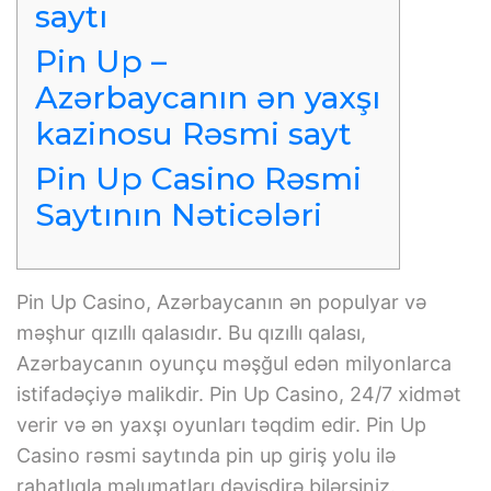
saytı
Pin Up –
Azərbaycanın ən yaxşı
kazinosu Rəsmi sayt
Pin Up Casino Rəsmi
Saytının Nəticələri
Pin Up Casino, Azərbaycanın ən populyar və
məşhur qızıllı qalasıdır. Bu qızıllı qalası,
Azərbaycanın oyunçu məşğul edən milyonlarca
istifadəçiyə malikdir. Pin Up Casino, 24/7 xidmət
verir və ən yaxşı oyunları təqdim edir. Pin Up
Casino rəsmi saytında pin up giriş yolu ilə
rahatlıqla məlumatları dəyişdirə bilərsiniz.