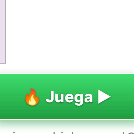
🔥 Juega ▶️