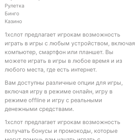
Рулетка
Бинго
Казино
1хслот предлагает игрокам возможность
играть в игры с любым устройством, включая
компьютер, смартфон или планшет. Вы
можете играть в игры в любое время и из
любого места, где есть интернет.
Вам доступны различные опции для игры,
включая игру в режиме онлайн, игру в
режиме offline и игру с реальными
денежными средствами.
1хслот предлагает игрокам возможность
получать бонусы и промокоды, которые
могут помочь вам начать играть с