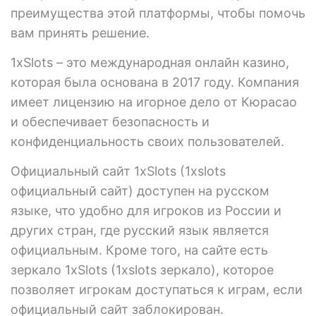
преимущества этой платформы, чтобы помочь
вам принять решение.
1xSlots – это международная онлайн казино,
которая была основана в 2017 году. Компания
имеет лицензию на игорное дело от Кюрасао
и обеспечивает безопасность и
конфиденциальность своих пользователей.
Официальный сайт 1xSlots (1xslots
официальный сайт) доступен на русском
языке, что удобно для игроков из России и
других стран, где русский язык является
официальным. Кроме того, на сайте есть
зеркало 1xSlots (1xslots зеркало), которое
позволяет игрокам доступаться к играм, если
официальный сайт заблокирован.