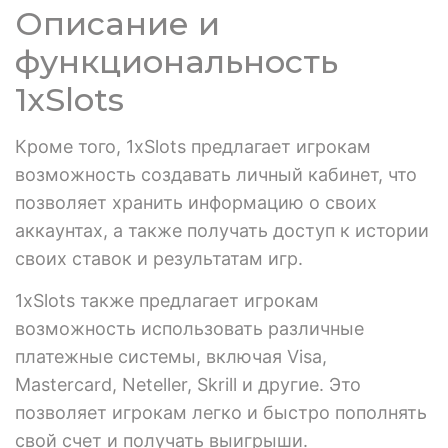
Описание и
функциональность
1xSlots
Кроме того, 1xSlots предлагает игрокам
возможность создавать личный кабинет, что
позволяет хранить информацию о своих
аккаунтах, а также получать доступ к истории
своих ставок и результатам игр.
1xSlots также предлагает игрокам
возможность использовать различные
платежные системы, включая Visa,
Mastercard, Neteller, Skrill и другие. Это
позволяет игрокам легко и быстро пополнять
свой счет и получать выигрыши.