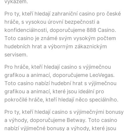
výkazem.
Pro ty, kteří hledají zahraniční casino pro české
hráče, s vysokou úrovní bezpečnosti a
konfidenciálnosti, doporučujeme 888 Casino.
Toto casino je známé svým vysokým počtem
hudebních hrat a výborným zákaznickým
servisem.
Pro hráče, kteří hledají casino s výjimečnou
grafikou a animací, doporučujeme LeoVegas.
Toto casino nabízí hudební hrat s výjimečnou
grafikou a animací, které jsou ideální pro
pokročilé hráče, kteří hledají něco speciálního.
Pro ty, kteří hledají casino s výjimečnými bonusy
a výhody, doporučujeme Betway. Toto casino
nabízí výjimečné bonusy a výhody, které jsou