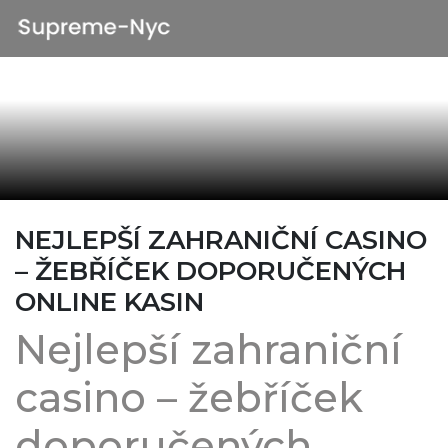
NEJLEPŠÍ ZAHRANIČNÍ CASINO
– ŽEBŘÍČEK DOPORUČENÝCH
ONLINE KASIN
Nejlepší zahraniční
casino – žebříček
doporučených