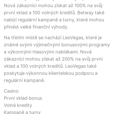
Nová zákazníci mohou získat až 100% na svůj
první vklad a 100 volných kreditů. Betway také
nabízí regulární kampaně a turny, které mohou
přinést velké finanční výhody.
Na třetím místě se nachází LeoVegas, které je
známé svými výjimečnými bonusovými programy
a výkonnými hlasovými nabídkami. Nová
zákazníci mohou získat až 200% na svůj první
vklad a 100 volných kreditů. LeoVegas také
poskytuje výkonnou klientelskou podporu a
regulární kampaně.
Casino
První vklad bonus
Volné kredity
Kampaně a turny