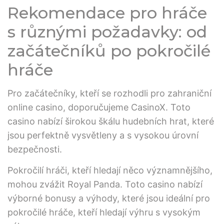
Rekomendace pro hráče
s různými požadavky: od
začátečníků po pokročilé
hráče
Pro začátečníky, kteří se rozhodli pro zahraniční
online casino, doporučujeme CasinoX. Toto
casino nabízí širokou škálu hudebních hrat, které
jsou perfektně vysvětleny a s vysokou úrovní
bezpečnosti.
Pokročilí hráči, kteří hledají něco významnějšího,
mohou zvážit Royal Panda. Toto casino nabízí
výborné bonusy a výhody, které jsou ideální pro
pokročilé hráče, kteří hledají výhru s vysokým