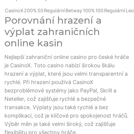
CasinoX
200%
50
Regulární
Betway
100%
100
Regulární
Leo
Porovnání hrazení a
výplat zahraničních
online kasin
Nejlepší zahraniční online casino pro české hráče
je CasinoX. Toto casino nabízí širokou škálu
hrazení a výplat, které jsou velmi transparentní a
rychlé. Při hrazení používá CasinoX
bezproblémové systémy jako PayPal, Skrill a
Neteller, což zajišťuje rychlé a bezpečné
transakce. Výplaty jsou také rychlé a bez
komplikací, což je klíčové pro spokojenost hráčů.
Výběr měn je také velmi široký, což zajišťuje
flexibilitu pro všechny hráče.