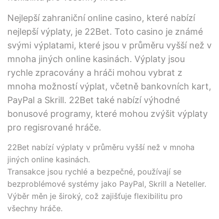
Nejlepší zahraniční online casino, které nabízí
nejlepší výplaty, je 22Bet. Toto casino je známé
svými výplatami, které jsou v průměru vyšší než v
mnoha jiných online kasinách. Výplaty jsou
rychle zpracovány a hráči mohou vybrat z
mnoha možností výplat, včetně bankovních kart,
PayPal a Skrill. 22Bet také nabízí výhodné
bonusové programy, které mohou zvýšit výplaty
pro regisrované hráče.
22Bet nabízí výplaty v průměru vyšší než v mnoha
jiných online kasinách.
Transakce jsou rychlé a bezpečné, používají se
bezproblémové systémy jako PayPal, Skrill a Neteller.
Výběr měn je široký, což zajišťuje flexibilitu pro
všechny hráče.