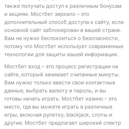
также получать доступ к различным бонусам
и акциям. Мостбет зеркало – это
дополнительный способ доступа к сайту, если
основной сайт заблокирован в вашей стране.
Вам не нужно беспокоиться о безопасности,
потому что Мостбет использует современные
технологии для защиты вашей информации.
Мостбет вход – это процесс регистрации на
сайте, который занимает считанные минуты.
Вам нужно только ввести свои контактные
данные, выбрать валюту и пароль, и вы
готовы начать играть. Мостбет казино – это
место, где вы можете играть в различные
игры, включая рулетку, blackjack, слоты и
другие. Мостбет предлагает широкий спектр