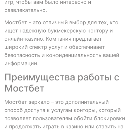
игр, чтобы вам было интересно и
развлекательно.
Мостбет – это отличный выбор для тех, кто
ищет надежную букмекерскую контору и
онлайн-казино. Компания предлагает
широкий спектр услуг и обеспечивает
безопасность и конфиденциальность вашей
информации.
Преимущества работы с
Мостбет
Мостбет зеркало – это дополнительный
способ доступа к услугам конторы, который
позволяет пользователям обойти блокировки
и продолжать играть в казино или ставить на