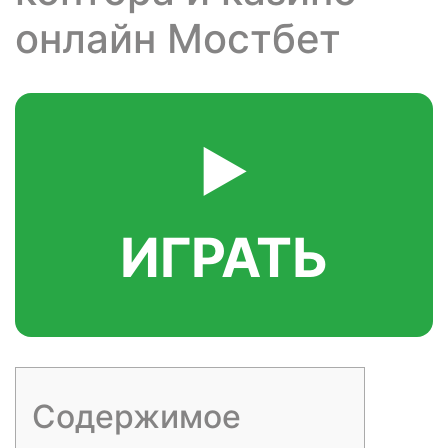
онлайн Мостбет
▶️
ИГРАТЬ
Содержимое