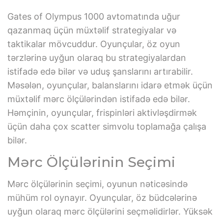
Gates of Olympus 1000 avtomatında uğur
qazanmaq üçün müxtəlif strategiyalar və
taktikalar mövcuddur. Oyunçular, öz oyun
tərzlərinə uyğun olaraq bu strategiyalardan
istifadə edə bilər və uduş şanslarını artırabilir.
Məsələn, oyunçular, balanslarını idarə etmək üçün
müxtəlif mərc ölçülərindən istifadə edə bilər.
Həmçinin, oyunçular, frispinləri aktivləşdirmək
üçün daha çox scatter simvolu toplamağa çalışa
bilər.
Mərc Ölçülərinin Seçimi
Mərc ölçülərinin seçimi, oyunun nəticəsində
mühüm rol oynayır. Oyunçular, öz büdcələrinə
uyğun olaraq mərc ölçülərini seçməlidirlər. Yüksək