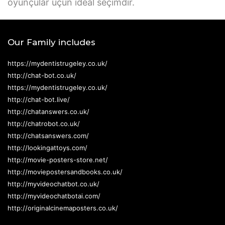
oyunçular üçün ideal seçimdir.
Our Family includes
https://mydentistrugeley.co.uk/
http://chat-bot.co.uk/
https://mydentistrugeley.co.uk/
http://chat-bot.live/
http://chatanswers.co.uk/
http://chatrobot.co.uk/
http://chatsanswers.com/
http://lookingattoys.com/
http://movie-posters-store.net/
http://moviepostersandbooks.co.uk/
http://myvideochatbot.co.uk/
http://myvideochatbotai.com/
http://originalcinemaposters.co.uk/