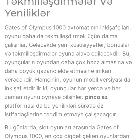
Təkmilləşdirmələr Və
Yeniliklər
Gates of Olympus 1000 avtomatının inkişafçıları,
oyunu daha da təkmilləşdirmək üçün daima
çalışırlar. Gələcəkdə yeni xüsusiyyətlər, bonuslar
və təkmilləşdirmələr oyuna əlavə ediləcəkdir. Bu,
oyunçuların oyundan daha çox həzz almasına və
daha böyük qazanc əldə etməsinə imkan
verəcəkdir. Həmçinin, oyunun mobil versiyası da
inkişaf etdirilir ki, oyunçular hər yerdə və hər
zaman oyunu oynaya bilsinlər.
pinco az
platforması da bu yenilikləri sürətlə öz
istifadəçilərinə təqdim etməyə çalışacaqdır.
Bu günlərdə, slot oyunları arasında Gates of
Olympus 1000, ən çox diqqət çəkən oyunlardan