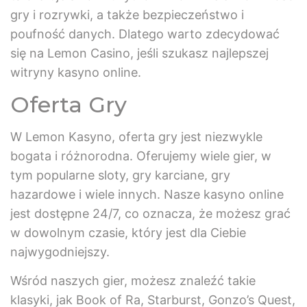
gry i rozrywki, a także bezpieczeństwo i
poufność danych. Dlatego warto zdecydować
się na Lemon Casino, jeśli szukasz najlepszej
witryny kasyno online.
Oferta Gry
W Lemon Kasyno, oferta gry jest niezwykle
bogata i różnorodna. Oferujemy wiele gier, w
tym popularne sloty, gry karciane, gry
hazardowe i wiele innych. Nasze kasyno online
jest dostępne 24/7, co oznacza, że możesz grać
w dowolnym czasie, który jest dla Ciebie
najwygodniejszy.
Wśród naszych gier, możesz znaleźć takie
klasyki, jak Book of Ra, Starburst, Gonzo’s Quest,