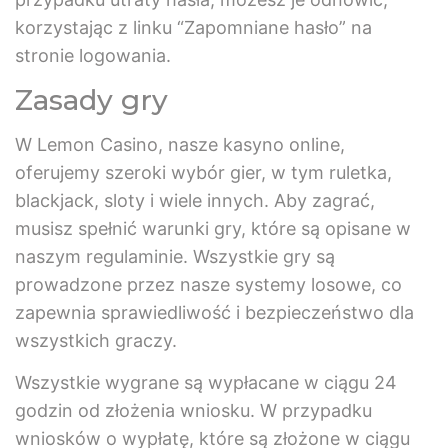
korzystając z linku “Zapomniane hasło” na
stronie logowania.
Zasady gry
W Lemon Casino, nasze kasyno online,
oferujemy szeroki wybór gier, w tym ruletka,
blackjack, sloty i wiele innych. Aby zagrać,
musisz spełnić warunki gry, które są opisane w
naszym regulaminie. Wszystkie gry są
prowadzone przez nasze systemy losowe, co
zapewnia sprawiedliwość i bezpieczeństwo dla
wszystkich graczy.
Wszystkie wygrane są wypłacane w ciągu 24
godzin od złożenia wniosku. W przypadku
wniosków o wypłatę, które są złożone w ciągu