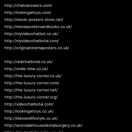
http://chatsanswers.com/
http://lookingattoys.com/
http://movie-posters-store.net/
http://moviepostersandbooks.co.uk/
http://myvideochatbot.co.uk/
http://myvideochatbotai.com/
http://originalcinemaposters.co.uk/
http://realchatbotai.co.uk/
http://smile-time.co.uk/
http://the-luxury-corner.co.uk/
http://the-luxury-corner.com/
http://the-luxury-corner.net/
http://the-luxury-corner.org/
http://videochatbotai.com/
http://lookingattoys.co.uk/
http://blessedlifestyle.co.uk/
http://avondalehousedentalsurgery.co.uk/