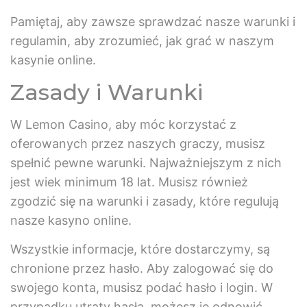
Pamiętaj, aby zawsze sprawdzać nasze warunki i
regulamin, aby zrozumieć, jak grać w naszym
kasynie online.
Zasady i Warunki
W Lemon Casino, aby móc korzystać z
oferowanych przez naszych graczy, musisz
spełnić pewne warunki. Najważniejszym z nich
jest wiek minimum 18 lat. Musisz również
zgodzić się na warunki i zasady, które regulują
nasze kasyno online.
Wszystkie informacje, które dostarczymy, są
chronione przez hasło. Aby zalogować się do
swojego konta, musisz podać hasło i login. W
przypadku utraty hasła, możesz je odnowić,