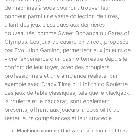
de machines à sous pourront trouver leur
bonheur parmi une vaste collection de titres,
allant des jeux classiques aux dernières
nouveautés, comme Sweet Bonanza ou Gates of
Olympus. Les jeux de casino en direct, proposés
par Evolution Gaming, permettent aux joueurs de
vivre l’expérience d'un casino terrestre depuis le
confort de leur foyer, avec des croupiers
professionnels et une ambiance réaliste, par
exemple avec Crazy Time ou Lightning Roulette.
Les jeux de table classiques, tels que le blackjack,
la roulette et le baccarat, sont également
présents, offrant aux joueurs la possibilité de
tester leurs compétences et leur stratégie.
Machines à sous :
Une vaste sélection de titres