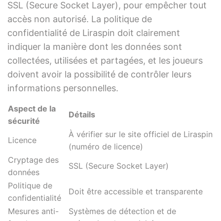
SSL (Secure Socket Layer), pour empêcher tout
accès non autorisé. La politique de
confidentialité de Liraspin doit clairement
indiquer la manière dont les données sont
collectées, utilisées et partagées, et les joueurs
doivent avoir la possibilité de contrôler leurs
informations personnelles.
Aspect de la
Détails
sécurité
À vérifier sur le site officiel de Liraspin
Licence
(numéro de licence)
Cryptage des
SSL (Secure Socket Layer)
données
Politique de
Doit être accessible et transparente
confidentialité
Mesures anti-
Systèmes de détection et de