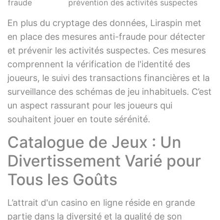
fraude
prévention des activités suspectes
En plus du cryptage des données, Liraspin met
en place des mesures anti-fraude pour détecter
et prévenir les activités suspectes. Ces mesures
comprennent la vérification de l'identité des
joueurs, le suivi des transactions financières et la
surveillance des schémas de jeu inhabituels. C’est
un aspect rassurant pour les joueurs qui
souhaitent jouer en toute sérénité.
Catalogue de Jeux : Un
Divertissement Varié pour
Tous les Goûts
L’attrait d'un casino en ligne réside en grande
partie dans la diversité et la qualité de son