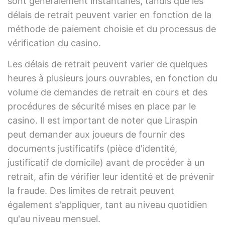
sont généralement instantanés, tandis que les
délais de retrait peuvent varier en fonction de la
méthode de paiement choisie et du processus de
vérification du casino.
Les délais de retrait peuvent varier de quelques
heures à plusieurs jours ouvrables, en fonction du
volume de demandes de retrait en cours et des
procédures de sécurité mises en place par le
casino. Il est important de noter que Liraspin
peut demander aux joueurs de fournir des
documents justificatifs (pièce d'identité,
justificatif de domicile) avant de procéder à un
retrait, afin de vérifier leur identité et de prévenir
la fraude. Des limites de retrait peuvent
également s'appliquer, tant au niveau quotidien
qu'au niveau mensuel.