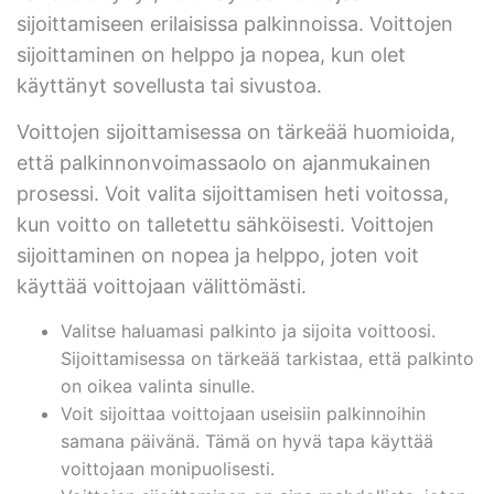
sijoittamiseen erilaisissa palkinnoissa. Voittojen
sijoittaminen on helppo ja nopea, kun olet
käyttänyt sovellusta tai sivustoa.
Voittojen sijoittamisessa on tärkeää huomioida,
että palkinnonvoimassaolo on ajanmukainen
prosessi. Voit valita sijoittamisen heti voitossa,
kun voitto on talletettu sähköisesti. Voittojen
sijoittaminen on nopea ja helppo, joten voit
käyttää voittojaan välittömästi.
Valitse haluamasi palkinto ja sijoita voittoosi.
Sijoittamisessa on tärkeää tarkistaa, että palkinto
on oikea valinta sinulle.
Voit sijoittaa voittojaan useisiin palkinnoihin
samana päivänä. Tämä on hyvä tapa käyttää
voittojaan monipuolisesti.