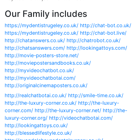
Our Family includes
https://mydentistrugeley.co.uk/
http://chat-bot.co.uk/
https://mydentistrugeley.co.uk/
http://chat-bot.live/
http://chatanswers.co.uk/
http://chatrobot.co.uk/
http://chatsanswers.com/
http://lookingattoys.com/
http://movie-posters-store.net/
http://moviepostersandbooks.co.uk/
http://myvideochatbot.co.uk/
http://myvideochatbotai.com/
http://originalcinemaposters.co.uk/
http://realchatbotai.co.uk/
http://smile-time.co.uk/
http://the-luxury-corner.co.uk/
http://the-luxury-
corner.com/
http://the-luxury-corner.net/
http://the-
luxury-corner.org/
http://videochatbotai.com/
http://lookingattoys.co.uk/
http://blessedlifestyle.co.uk/