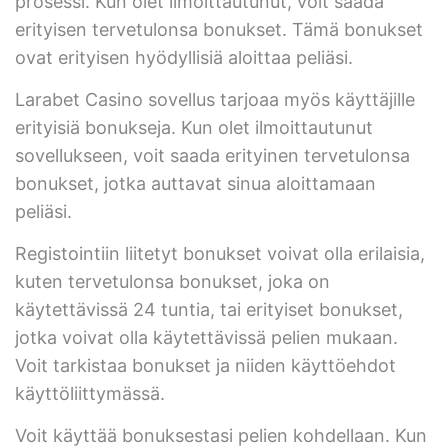
prosessi. Kun olet ilmoittautunut, voit saada
erityisen tervetulonsa bonukset. Tämä bonukset
ovat erityisen hyödyllisiä aloittaa peliäsi.
Larabet Casino sovellus tarjoaa myös käyttäjille
erityisiä bonukseja. Kun olet ilmoittautunut
sovellukseen, voit saada erityinen tervetulonsa
bonukset, jotka auttavat sinua aloittamaan
peliäsi.
Registointiin liitetyt bonukset voivat olla erilaisia,
kuten tervetulonsa bonukset, joka on
käytettävissä 24 tuntia, tai erityiset bonukset,
jotka voivat olla käytettävissä pelien mukaan.
Voit tarkistaa bonukset ja niiden käyttöehdot
käyttöliittymässä.
Voit käyttää bonuksestasi pelien kohdellaan. Kun