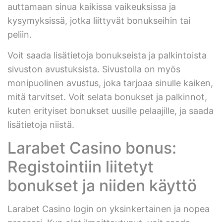
auttamaan sinua kaikissa vaikeuksissa ja
kysymyksissä, jotka liittyvät bonukseihin tai
peliin.
Voit saada lisätietoja bonukseista ja palkintoista
sivuston avustuksista. Sivustolla on myös
monipuolinen avustus, joka tarjoaa sinulle kaiken,
mitä tarvitset. Voit selata bonukset ja palkinnot,
kuten erityiset bonukset uusille pelaajille, ja saada
lisätietoja niistä.
Larabet Casino bonus:
Registointiin liitetyt
bonukset ja niiden käyttö
Larabet Casino login on yksinkertainen ja nopea