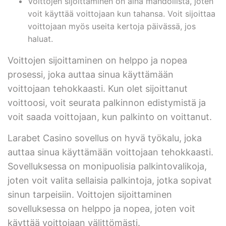
Voittojen sijoittaminen on aina mahdollista, joten
voit käyttää voittojaan kun tahansa. Voit sijoittaa
voittojaan myös useita kertoja päivässä, jos
haluat.
Voittojen sijoittaminen on helppo ja nopea
prosessi, joka auttaa sinua käyttämään
voittojaan tehokkaasti. Kun olet sijoittanut
voittoosi, voit seurata palkinnon edistymistä ja
voit saada voittojaan, kun palkinto on voittanut.
Larabet Casino sovellus on hyvä työkalu, joka
auttaa sinua käyttämään voittojaan tehokkaasti.
Sovelluksessa on monipuolisia palkintovalikoja,
joten voit valita sellaisia palkintoja, jotka sopivat
sinun tarpeisiin. Voittojen sijoittaminen
sovelluksessa on helppo ja nopea, joten voit
käyttää voittojaan välittömästi.