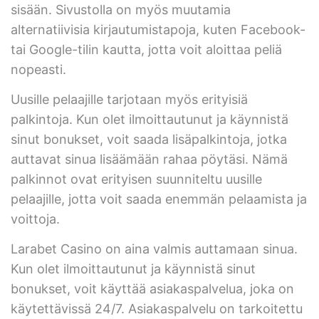
sisään. Sivustolla on myös muutamia
alternatiivisia kirjautumistapoja, kuten Facebook-
tai Google-tilin kautta, jotta voit aloittaa peliä
nopeasti.
Uusille pelaajille tarjotaan myös erityisiä
palkintoja. Kun olet ilmoittautunut ja käynnistä
sinut bonukset, voit saada lisäpalkintoja, jotka
auttavat sinua lisäämään rahaa pöytäsi. Nämä
palkinnot ovat erityisen suunniteltu uusille
pelaajille, jotta voit saada enemmän pelaamista ja
voittoja.
Larabet Casino on aina valmis auttamaan sinua.
Kun olet ilmoittautunut ja käynnistä sinut
bonukset, voit käyttää asiakaspalvelua, joka on
käytettävissä 24/7. Asiakaspalvelu on tarkoitettu