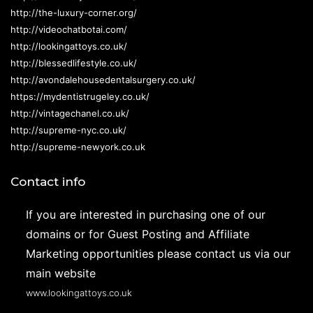
http://the-luxury-corner.org/
http://videochatbotai.com/
http://lookingattoys.co.uk/
http://blessedlifestyle.co.uk/
http://avondalehousedentalsurgery.co.uk/
https://mydentistrugeley.co.uk/
http://vintagechanel.co.uk/
http://supreme-nyc.co.uk/
http://supreme-newyork.co.uk
Contact info
If you are interested in purchasing one of our
domains or for Guest Posting and Affiliate
Marketing opportunities please contact us via our
main website
www.lookingattoys.co.uk