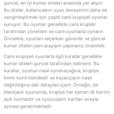
guncel, en iyi kumar siteleri arasında yer alıyor.
Bu siteler, kullanıcıların oyun deneyimini daha da
zenginleştirmek için çeşitli canlı krupiyeli oyunlar
sunuyor. Bu oyunlar genellikle canlı krupiler
tarafından yönetilen ve canlı oyunlarla oynanır.
Öncelikle, oyunları seçerken güvenilir ve güncel
kumar siteleri yeni arayışını yapmanız önemlidir.
Canlı krupiyeli oyunlarla ilgili kurallar genellikle
kumar siteleri guncel tarafından belirlenir. Bu
kurallar, oyunun nasıl oynanacağına, krupiye
kimin kontrolündedir ve kazançların nasıl
dağıtıldığına dair detayları içerir. Örneğin, bir
blackjack oyununda, krupiye her zaman ilk kartını
açık tutmalıdır ve oyuncuların kartları sırayla
açması gerekmektedir.