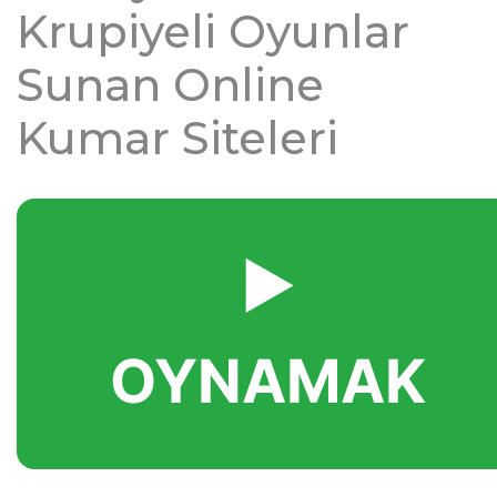
Krupiyeli Oyunlar
Sunan Online
Kumar Siteleri
▶️
OYNAMAK