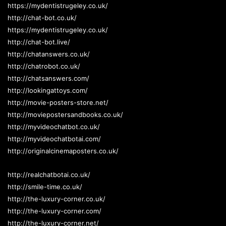
https://mydentistrugeley.co.uk/
http://chat-bot.co.uk/
https://mydentistrugeley.co.uk/
http://chat-bot.live/
http://chatanswers.co.uk/
http://chatrobot.co.uk/
http://chatsanswers.com/
http://lookingattoys.com/
http://movie-posters-store.net/
http://moviepostersandbooks.co.uk/
http://myvideochatbot.co.uk/
http://myvideochatbotai.com/
http://originalcinemaposters.co.uk/
http://realchatbotai.co.uk/
http://smile-time.co.uk/
http://the-luxury-corner.co.uk/
http://the-luxury-corner.com/
http://the-luxury-corner.net/