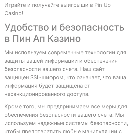
Играйте и получайте выигрыши в Pin Up
Casino!
Удобство и безопасность
в Пин Ап Казино
Мы используем современные технологии для
защиты вашей информации и обеспечения
безопасности вашего счета. Наш сайт
защищен SSL-шифром, что означает, что ваша
информация будет защищена от
несанкционированного доступа.
Кроме того, мы предпринимаем все меры для
обеспечения безопасности вашего счета. Мы
используем надежные системы безопасности,
чтобы предотвратить любые манипуляции с