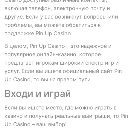
включая телефон, электронную почту и
другие. Если у вас возникнут вопросы или
проблемы, вы можете обратиться к
поддержке Pin Up Casino.
В целом, Pin Up Casino – это надежное и
популярное онлайн-казино, которое
предлагает игрокам широкий спектр игр и
услуг. Если вы ищете официальный сайт Pin
Up Casino, то вы на правом пути.
Входи и играй
Если вы ищете место, где можно играть в
казино и получать реальные выигрыши, то Pin
Up Casino – ваш выбор!