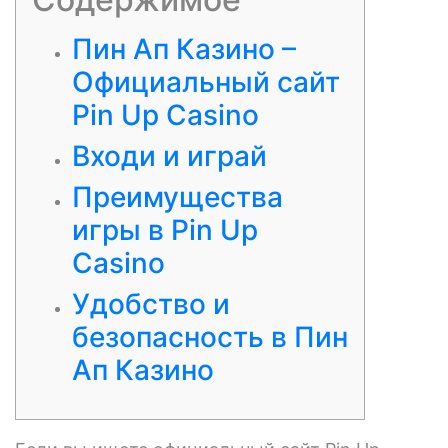
Пин Ап Казино –
Официальный сайт
Pin Up Casino
Входи и играй
Преимущества
игры в Pin Up
Casino
Удобство и
безопасность в Пин
Ап Казино