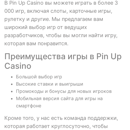
В Pin Up Casino вы можете играть в более 3
000 игр, включая слоты, карточные игры,
рулетку и другие. Мы предлагаем вам
широкий выбор игр от ведущих
разработчиков, чтобы вы могли найти игру,
которая вам понравится.
Преимущества игры в Pin Up
Casino
Большой выбор игр
Высокие ставки и выигрыши
Промокоды и бонусы для новых игроков
Мобильная версия сайта для игры на
смартфоне
Кроме того, у нас есть команда поддержки,
которая работает круглосуточно, чтобы