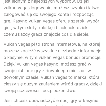
jest jednym z najlepszych wyborów. Dzięki
vulkan vegas logowanie, możesz szybko i łatwo
zalogować się do swojego konta i rozpocząć
grę. Kasyno vulkan vegas oferuje szeroki wybór
gier, w tym sloty, ruletkę i blackjack, dzięki
czemu każdy gracz znajdzie coś dla siebie.
Vulkan vegas pl to strona internetowa, na której
możesz znaleźć wszystkie niezbędne informacje
o kasynie, w tym vulkan vegas bonus i promocje.
Dzięki vulkan vegas kasyno, możesz grać w
swoje ulubione gry z dowolnego miejsca i w
dowolnym czasie. Vulkan vegas to marka, która
cieszy się dużym zaufaniem wśród graczy, dzięki
swojej uczciwości i bezpieczeństwu.
Jeśli chcesz doświadczyć emocji gry w kasynie