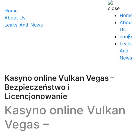
Home
Hom
About Us
Abou
Leaks-And-News
Us
conta
Leak
And-
News
Kasyno online Vulkan Vegas –
Bezpieczeństwo i
Licencjonowanie
Kasyno online Vulkan
Vegas –