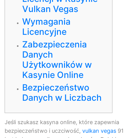
Vulkan Vegas
Wymagania
Licencyjne
Zabezpieczenia
Danych
Użytkowników w
Kasynie Online
Bezpieczeństwo
Danych w Liczbach
Jeśli szukasz kasyna online, które zapewnia
bezpieczeństwo i uczciwość,
vulkan vegas
91