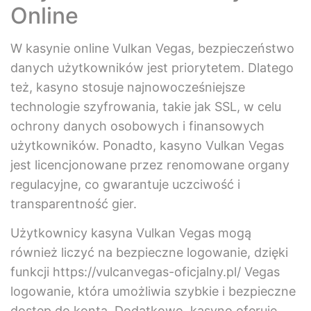
Online
W kasynie online Vulkan Vegas, bezpieczeństwo
danych użytkowników jest priorytetem. Dlatego
też, kasyno stosuje najnowocześniejsze
technologie szyfrowania, takie jak SSL, w celu
ochrony danych osobowych i finansowych
użytkowników. Ponadto, kasyno Vulkan Vegas
jest licencjonowane przez renomowane organy
regulacyjne, co gwarantuje uczciwość i
transparentność gier.
Użytkownicy kasyna Vulkan Vegas mogą
również liczyć na bezpieczne logowanie, dzięki
funkcji https://vulcanvegas-oficjalny.pl/ Vegas
logowanie, która umożliwia szybkie i bezpieczne
dostęp do konta. Dodatkowo, kasyno oferuje