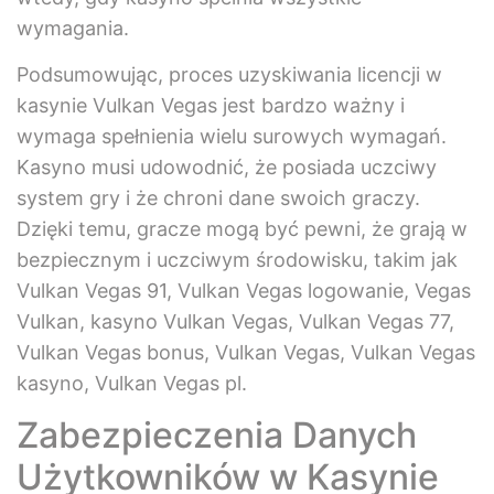
wymagania.
Podsumowując, proces uzyskiwania licencji w
kasynie Vulkan Vegas jest bardzo ważny i
wymaga spełnienia wielu surowych wymagań.
Kasyno musi udowodnić, że posiada uczciwy
system gry i że chroni dane swoich graczy.
Dzięki temu, gracze mogą być pewni, że grają w
bezpiecznym i uczciwym środowisku, takim jak
Vulkan Vegas 91, Vulkan Vegas logowanie, Vegas
Vulkan, kasyno Vulkan Vegas, Vulkan Vegas 77,
Vulkan Vegas bonus, Vulkan Vegas, Vulkan Vegas
kasyno, Vulkan Vegas pl.
Zabezpieczenia Danych
Użytkowników w Kasynie