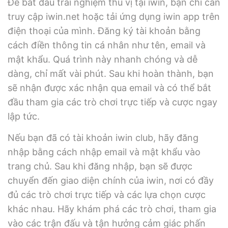
Để bắt đầu trải nghiệm thú vị tại iwin, bạn chỉ cần
truy cập iwin.net hoặc tải ứng dụng iwin app trên
điện thoại của mình. Đăng ký tài khoản bằng
cách điền thông tin cá nhân như tên, email và
mật khẩu. Quá trình này nhanh chóng và dễ
dàng, chỉ mất vài phút. Sau khi hoàn thành, bạn
sẽ nhận được xác nhận qua email và có thể bắt
đầu tham gia các trò chơi trực tiếp và cược ngay
lập tức.
Nếu bạn đã có tài khoản iwin club, hãy đăng
nhập bằng cách nhập email và mật khẩu vào
trang chủ. Sau khi đăng nhập, bạn sẽ được
chuyển đến giao diện chính của iwin, nơi có đầy
đủ các trò chơi trực tiếp và các lựa chọn cược
khác nhau. Hãy khám phá các trò chơi, tham gia
vào các trận đấu và tận hưởng cảm giác phấn