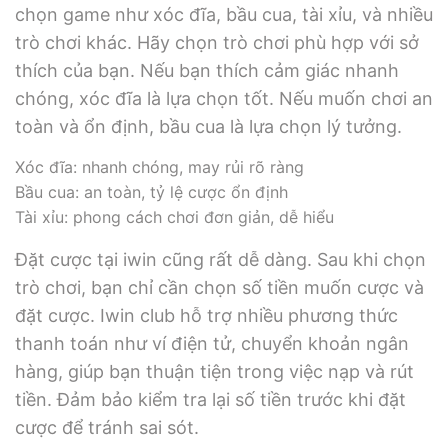
chọn game như xóc đĩa, bầu cua, tài xỉu, và nhiều
trò chơi khác. Hãy chọn trò chơi phù hợp với sở
thích của bạn. Nếu bạn thích cảm giác nhanh
chóng, xóc đĩa là lựa chọn tốt. Nếu muốn chơi an
toàn và ổn định, bầu cua là lựa chọn lý tưởng.
Xóc đĩa: nhanh chóng, may rủi rõ ràng
Bầu cua: an toàn, tỷ lệ cược ổn định
Tài xỉu: phong cách chơi đơn giản, dễ hiểu
Đặt cược tại iwin cũng rất dễ dàng. Sau khi chọn
trò chơi, bạn chỉ cần chọn số tiền muốn cược và
đặt cược. Iwin club hỗ trợ nhiều phương thức
thanh toán như ví điện tử, chuyển khoản ngân
hàng, giúp bạn thuận tiện trong việc nạp và rút
tiền. Đảm bảo kiểm tra lại số tiền trước khi đặt
cược để tránh sai sót.