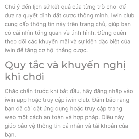
Chú ý đến lịch sử kết quả của từng trò chơi để
đưa ra quyết định đặt cược thông minh. Iwin club
cung cấp thông tin này trên trang chủ, giúp bạn
có cái nhìn tổng quan về tình hình. Đừng quên
theo dõi các khuyến mãi và sự kiện đặc biệt của
iwin để tăng cơ hội thắng cược.
Quy tắc và khuyến nghị
khi chơi
Chắc chắn trước khi bắt đầu, hãy đăng nhập vào
iwin app hoặc truy cập iwin club. Đảm bảo rằng
bạn đã cài đặt ứng dụng hoặc truy cập trang
web một cách an toàn và hợp pháp. Điều này
giúp bảo vệ thông tin cá nhân và tài khoản của
bạn.