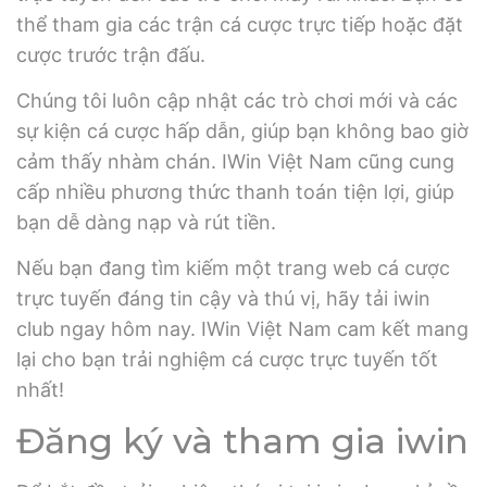
thể tham gia các trận cá cược trực tiếp hoặc đặt
cược trước trận đấu.
Chúng tôi luôn cập nhật các trò chơi mới và các
sự kiện cá cược hấp dẫn, giúp bạn không bao giờ
cảm thấy nhàm chán. IWin Việt Nam cũng cung
cấp nhiều phương thức thanh toán tiện lợi, giúp
bạn dễ dàng nạp và rút tiền.
Nếu bạn đang tìm kiếm một trang web cá cược
trực tuyến đáng tin cậy và thú vị, hãy tải iwin
club ngay hôm nay. IWin Việt Nam cam kết mang
lại cho bạn trải nghiệm cá cược trực tuyến tốt
nhất!
Đăng ký và tham gia iwin