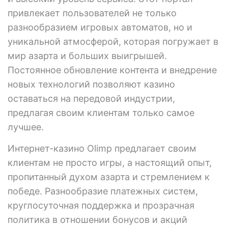
привлекает пользователей не только
разнообразием игровых автоматов, но и
уникальной атмосферой, которая погружает в
мир азарта и больших выигрышей.
Постоянное обновление контента и внедрение
новых технологий позволяют казино
оставаться на передовой индустрии,
предлагая своим клиентам только самое
лучшее.
Интернет-казино Olimp предлагает своим
клиентам не просто игры, а настоящий опыт,
пропитанный духом азарта и стремлением к
победе. Разнообразие платежных систем,
круглосуточная поддержка и прозрачная
политика в отношении бонусов и акций