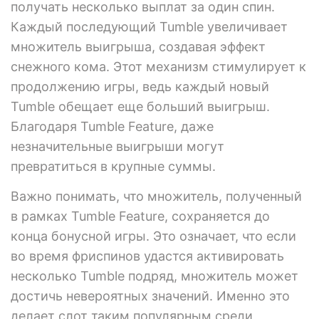
получать несколько выплат за один спин.
Каждый последующий Tumble увеличивает
множитель выигрыша, создавая эффект
снежного кома. Этот механизм стимулирует к
продолжению игры, ведь каждый новый
Tumble обещает еще больший выигрыш.
Благодаря Tumble Feature, даже
незначительные выигрыши могут
превратиться в крупные суммы.
Важно понимать, что множитель, полученный
в рамках Tumble Feature, сохраняется до
конца бонусной игры. Это означает, что если
во время фриспинов удастся активировать
несколько Tumble подряд, множитель может
достичь невероятных значений. Именно это
делает слот таким популярным среди