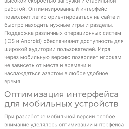
высокой скоростью загрузки и стабильной
работой. Оптимизированный интерфейс
позволяет легко ориентироваться на сайте и
быстро находить нужные игры и разделы.
Поддержка различных операционных систем
(iOS и Android) обеспечивает доступность для
широкой аудитории пользователей. Игра
через мобильную версию позволяет игрокам
не зависеть от места и времени и
наслаждаться азартом в любое удобное
время.
Оптимизация интерфейса
для мобильных устройств
При разработке мобильной версии особое
внимание уделялось оптимизации интерфейса