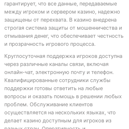
гарантирует, что все данные, передаваемые
между игроком и сервером казино, надежно
защищены от перехвата. В казино внедрена
строгая система защиты от мошенничества и
отмывания денег, что обеспечивает честность
и прозрачность игрового процесса.
Круглосуточная поддержка игроков доступна
через различные каналы связи, включая
онлайн-чат, электронную почту и телефон.
Квалифицированные сотрудники службы
поддержки готовы ответить на любые
вопросы и оказать помощь в решении любых
проблем. Обслуживание клиентов
осуществляется на нескольких языках, что
делает казино доступным для игроков из
разных стран. Оперативность и