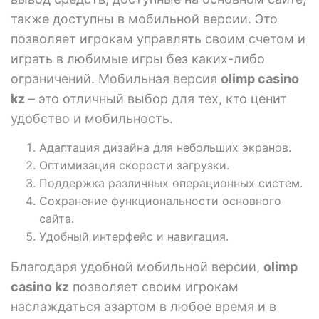
также доступны в мобильной версии. Это
позволяет игрокам управлять своим счетом и
играть в любимые игры без каких-либо
ограничений. Мобильная версия
olimp casino
kz
– это отличный выбор для тех, кто ценит
удобство и мобильность.
Адаптация дизайна для небольших экранов.
Оптимизация скорости загрузки.
Поддержка различных операционных систем.
Сохранение функциональности основного
сайта.
Удобный интерфейс и навигация.
Благодаря удобной мобильной версии,
olimp
casino kz
позволяет своим игрокам
наслаждаться азартом в любое время и в