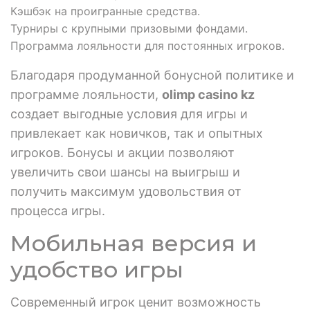
Кэшбэк на проигранные средства.
Турниры с крупными призовыми фондами.
Программа лояльности для постоянных игроков.
Благодаря продуманной бонусной политике и
программе лояльности,
olimp casino kz
создает выгодные условия для игры и
привлекает как новичков, так и опытных
игроков. Бонусы и акции позволяют
увеличить свои шансы на выигрыш и
получить максимум удовольствия от
процесса игры.
Мобильная версия и
удобство игры
Современный игрок ценит возможность