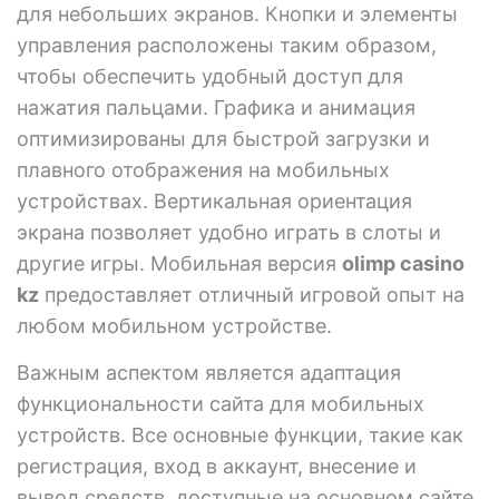
для небольших экранов. Кнопки и элементы
управления расположены таким образом,
чтобы обеспечить удобный доступ для
нажатия пальцами. Графика и анимация
оптимизированы для быстрой загрузки и
плавного отображения на мобильных
устройствах. Вертикальная ориентация
экрана позволяет удобно играть в слоты и
другие игры. Мобильная версия
olimp casino
kz
предоставляет отличный игровой опыт на
любом мобильном устройстве.
Важным аспектом является адаптация
функциональности сайта для мобильных
устройств. Все основные функции, такие как
регистрация, вход в аккаунт, внесение и
вывод средств, доступные на основном сайте,