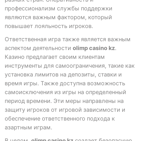
профессионализм службы поддержки
являются важным фактором, который
повышает лояльность игроков.
Ответственная игра также является важным
аспектом деятельности
olimp casino kz
.
Казино предлагает своим клиентам
инструменты для самоограничения, такие как
установка лимитов на депозиты, ставки и
время игры. Также доступна возможность
самоисключения из игры на определенный
период времени. Эти меры направлены на
защиту игроков от игровой зависимости и
обеспечение ответственного подхода к
азартным играм.
В целом,
olimp casino kz
создает безопасную