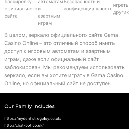
блокировку
автоматам
Безопасность и
играть
официального
и
конфиденциальность
других
сайта
азартным
играм
В целом, зеркало официального сайта Gama
Casino Online – это отличный способ иметь
доступ к игровым автоматам и азартным
играм, даже если официальный сайт
заблокирован. Мы рекомендуем использовать
зеркало, если вы хотите играть в Gama Casino
Online, но официальный сайт не доступен.
Our Family includes
https://mydentistrugeley.co.uk/
http://chat-bot.co.uk/