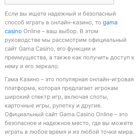
Если вы ищете надежный и безопасный
способ играть в онлайн-казино, то
gama
casino
Online – ваш выбор. В этом
руководстве мы рассмотрим официальный
сайт Gama Casino, его функции и
преимущества, а также как получить доступ к
нему и его зеркало.
Гама Казино – это популярная онлайн-игровая
платформа, которая предлагает игрокам
широкий спектр игр, включая слоты,
карточные игры, рулетку и другие.
Официальный сайт Gama Casino Online – это
безопасное и надежное место, где вы можете
играть в любое время и из любой точки мира.