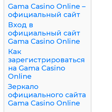
Gama Casino Online –
официальный сайт
Вход в
официальный сайт
Gama Casino Online
Как
зарегистрироваться
на Gama Casino
Online
Зеркало
официального сайта
Gama Casino Online