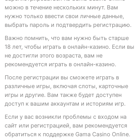
можно в течение нескольких минут. Вам
нужно только ввести свои личные данные,
выбрать пароль и подтвердить регистрацию.
Важно помнить, что вам нужно быть старше
18 лет, чтобы играть в онлайн-казино. Если вы
не достигли этого возраста, вам не
рекомендуется играть в онлайн-казино.
После регистрации вы сможете играть в
различные игры, включая слоты, карточные
игры и другие. Вам также будет доступен
доступ к вашим аккаунтам и историям игр.
Если у вас возникли проблемы с входом на
сайт или регистрацией, вам рекомендуется
обратиться к поддержке Gama Casino Online.