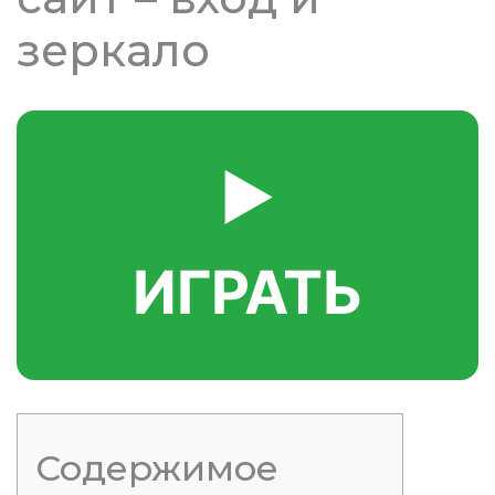
зеркало
▶️
ИГРАТЬ
Содержимое