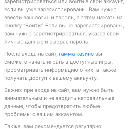
зарегистрироваться или войти в свой аккаунт,
если вы уже зарегистрированы. Вам нужно
ввести ваш логин и пароль, а затем нажать на
кнопку “Войти”. Если вы не зарегистрированы,
вам нужно зарегистрироваться, указав свои
личные данные и выбрав пароль.
После входа на сайт,
гамма казино
вы
сможете начать играть в доступные игры,
просматривать информацию о них, а также
получать доступ к вашему аккаунту.
Важно: при входе на сайт, вам нужно быть
внимательным и не вводить неправильные
данные, чтобы предотвратить любые
проблемы с вашим аккаунтом.
Также, вам рекомендуется регулярно