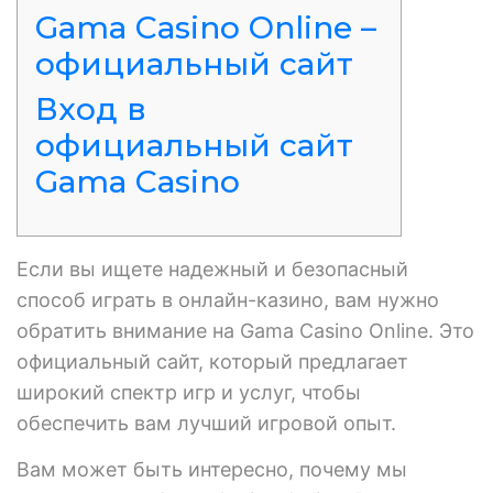
Gama Casino Online –
официальный сайт
Вход в
официальный сайт
Gama Casino
Если вы ищете надежный и безопасный
способ играть в онлайн-казино, вам нужно
обратить внимание на Gama Casino Online. Это
официальный сайт, который предлагает
широкий спектр игр и услуг, чтобы
обеспечить вам лучший игровой опыт.
Вам может быть интересно, почему мы