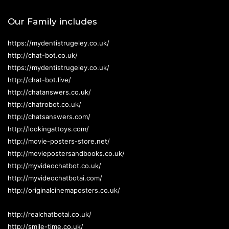
Our Family includes
https://mydentistrugeley.co.uk/
http://chat-bot.co.uk/
https://mydentistrugeley.co.uk/
http://chat-bot.live/
http://chatanswers.co.uk/
http://chatrobot.co.uk/
http://chatsanswers.com/
http://lookingattoys.com/
http://movie-posters-store.net/
http://moviepostersandbooks.co.uk/
http://myvideochatbot.co.uk/
http://myvideochatbotai.com/
http://originalcinemaposters.co.uk/
http://realchatbotai.co.uk/
http://smile-time.co.uk/