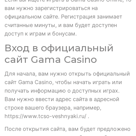
вам нужно зарегистрироваться на
официальном сайте. Регистрация занимает
считанные минуты, и вам будет доступен
доступ к играм и бонусам.
Вход в официальный
сайт Gama Casino
Для начала, вам нужно открыть официальный
сайт Gama Casino, чтобы начать играть или
получать информацию о доступных играх.
Вам нужно ввести адрес сайта в адресной
строке вашего браузера, например,
https://www.tcso-veshnyaki.ru/ .
После открытия сайта, вам будет предложено