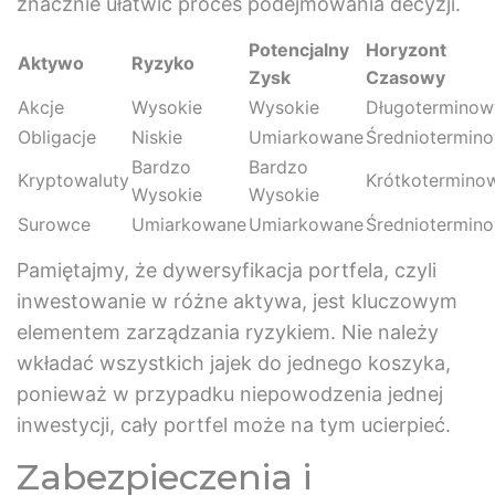
znacznie ułatwić proces podejmowania decyzji.
Potencjalny
Horyzont
Aktywo
Ryzyko
Zysk
Czasowy
Akcje
Wysokie
Wysokie
Długoterminow
Obligacje
Niskie
Umiarkowane
Średniotermin
Bardzo
Bardzo
Kryptowaluty
Krótkotermino
Wysokie
Wysokie
Surowce
Umiarkowane
Umiarkowane
Średniotermin
Pamiętajmy, że dywersyfikacja portfela, czyli
inwestowanie w różne aktywa, jest kluczowym
elementem zarządzania ryzykiem. Nie należy
wkładać wszystkich jajek do jednego koszyka,
ponieważ w przypadku niepowodzenia jednej
inwestycji, cały portfel może na tym ucierpieć.
Zabezpieczenia i