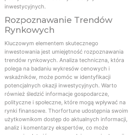
inwestycyjnych.
Rozpoznawanie Trendów
Rynkowych
Kluczowym elementem skutecznego
inwestowania jest umiejętność rozpoznawania
trendów rynkowych. Analiza techniczna, która
polega na badaniu wykresów cenowych i
wskaźników, może pomóc w identyfikacji
potencjalnych okazji inwestycyjnych. Warto
również śledzić informacje gospodarcze,
polityczne i społeczne, które mogą wpływać na
rynki finansowe. Thorfortune udostępnia swoim
użytkownikom dostęp do aktualnych informacji,
analiz i komentarzy ekspertów, co może