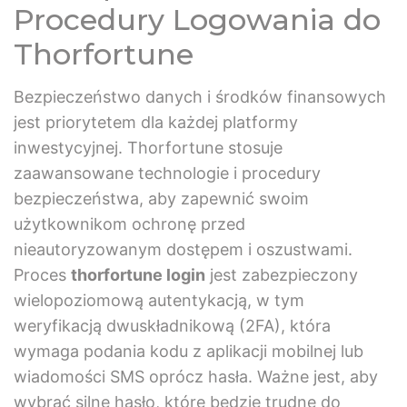
Procedury Logowania do
Thorfortune
Bezpieczeństwo danych i środków finansowych
jest priorytetem dla każdej platformy
inwestycyjnej. Thorfortune stosuje
zaawansowane technologie i procedury
bezpieczeństwa, aby zapewnić swoim
użytkownikom ochronę przed
nieautoryzowanym dostępem i oszustwami.
Proces
thorfortune login
jest zabezpieczony
wielopoziomową autentykacją, w tym
weryfikacją dwuskładnikową (2FA), która
wymaga podania kodu z aplikacji mobilnej lub
wiadomości SMS oprócz hasła. Ważne jest, aby
wybrać silne hasło, które będzie trudne do