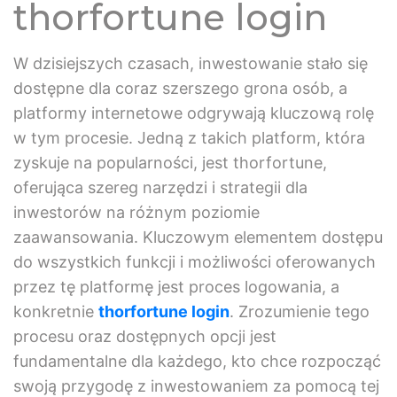
thorfortune login
W dzisiejszych czasach, inwestowanie stało się
dostępne dla coraz szerszego grona osób, a
platformy internetowe odgrywają kluczową rolę
w tym procesie. Jedną z takich platform, która
zyskuje na popularności, jest thorfortune,
oferująca szereg narzędzi i strategii dla
inwestorów na różnym poziomie
zaawansowania. Kluczowym elementem dostępu
do wszystkich funkcji i możliwości oferowanych
przez tę platformę jest proces logowania, a
konkretnie
thorfortune login
. Zrozumienie tego
procesu oraz dostępnych opcji jest
fundamentalne dla każdego, kto chce rozpocząć
swoją przygodę z inwestowaniem za pomocą tej