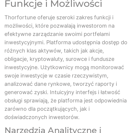
Funkcje i Możliwości
Thorfortune oferuje szeroki zakres funkcji i
możliwości, które pozwalają inwestorom na
efektywne zarządzanie swoimi portfelami
inwestycyjnymi. Platforma udostępnia dostęp do
różnych klas aktywów, takich jak akcje,
obligacje, kryptowaluty, surowce i fundusze
inwestycyjne. Użytkownicy mogą monitorować
swoje inwestycje w czasie rzeczywistym,
analizować dane rynkowe, tworzyć raporty i
generować zyski. Intuicyjny interfejs i łatwość
obsługi sprawiają, że platforma jest odpowiednia
zarówno dla początkujących, jak i
doświadczonych inwestorów.
Narzędzia Analityczne i