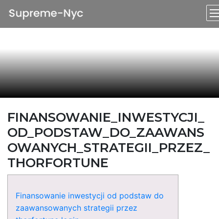
FINANSOWANIE_INWESTYCJI_
OD_PODSTAW_DO_ZAAWANS
OWANYCH_STRATEGII_PRZEZ_
THORFORTUNE
Finansowanie inwestycji od podstaw do
zaawansowanych strategii przez