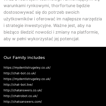
warunkami rynkowymi, thorfortune będzie
dostosowywać się do potrzeb swoich
użytkowników i oferować im najlepsze narzędzia
i strategie inwestycyjne. Ważne jest, aby na
bieżąco śledzić nowości i zmiany na platformie,
aby w pełni wykorzystać jej potencjał.
Our Family includes
https://mydentistrugeley.co.uk/
http://chat-bot.co.uk/
https://mydentistrugeley.co.uk/
http://chat-bot.live/
http://chatanswers.co.uk/
http://chatrobot.co.uk/
http://chatsanswers.com/