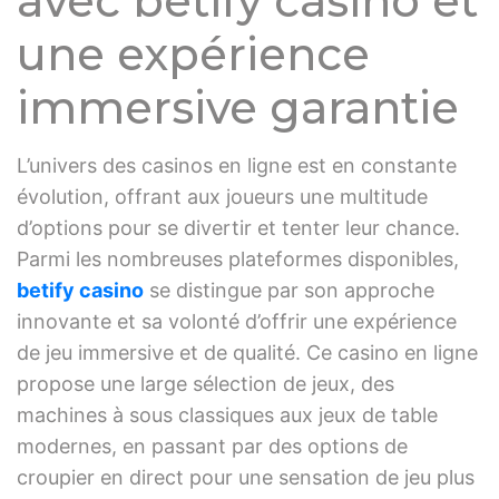
avec betify casino et
une expérience
immersive garantie
L’univers des casinos en ligne est en constante
évolution, offrant aux joueurs une multitude
d’options pour se divertir et tenter leur chance.
Parmi les nombreuses plateformes disponibles,
betify casino
se distingue par son approche
innovante et sa volonté d’offrir une expérience
de jeu immersive et de qualité. Ce casino en ligne
propose une large sélection de jeux, des
machines à sous classiques aux jeux de table
modernes, en passant par des options de
croupier en direct pour une sensation de jeu plus