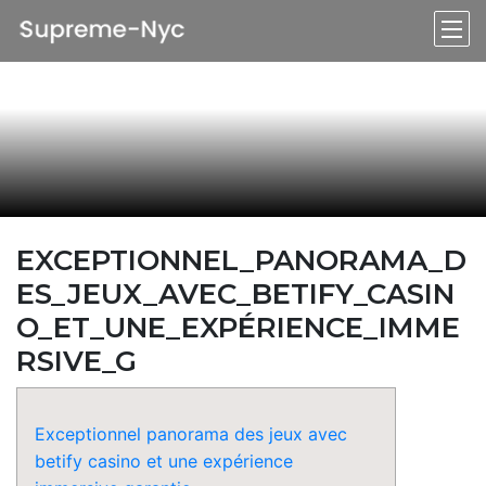
EXCEPTIONNEL_PANORAMA_D
ES_JEUX_AVEC_BETIFY_CASIN
O_ET_UNE_EXPÉRIENCE_IMME
RSIVE_G
Exceptionnel panorama des jeux avec
betify casino et une expérience