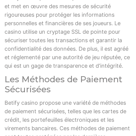
et met en œuvre des mesures de sécurité
rigoureuses pour protéger les informations
personnelles et financières de ses joueurs. Le
casino utilise un cryptage SSL de pointe pour
sécuriser toutes les transactions et garantir la
confidentialité des données. De plus, il est agréé
et réglementé par une autorité de jeu réputée, ce
qui est un gage de transparence et d'intégrité.
Les Méthodes de Paiement
Sécurisées
Betify casino propose une variété de méthodes
de paiement sécurisées, telles que les cartes de
crédit, les portefeuilles électroniques et les
virements bancaires. Ces méthodes de paiement