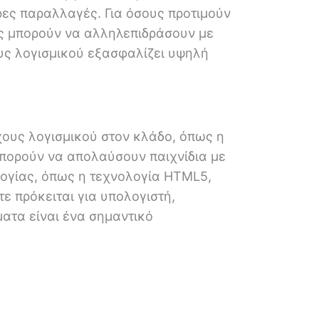
ρες παραλλαγές. Για όσους προτιμούν
κτες μπορούν να αλληλεπιδράσουν με
υς λογισμικού εξασφαλίζει υψηλή
χους λογισμικού στον κλάδο, όπως η
ς μπορούν να απολαύσουν παιχνίδια με
ολογίας, όπως η τεχνολογία HTML5,
ε πρόκειται για υπολογιστή,
ματα είναι ένα σημαντικό