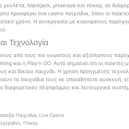
ς ρουλέτα, blackjack, μπακαρά και πόκερ, σε διάφο
asino προσφέρει live casino παιχνίδια, όπου οι παί
ατικό χρόνο. Η συνεργασία με κορυφαίους παρόχο
ού.
αι Τεχνολογία
ένους από τους πιο γνωστούς και αξιόπιστους παρό
aming και η Play'n GO. Αυτό σημαίνει ότι οι παίκτε
ους και δίκαιο παιχνίδι. Η χρήση προηγμένης τεχν
ουν τα παιχνίδια τους σε οποιαδήποτε συσκευή, είτ
με διαφορετικές πλατφόρμες και λειτουργικά συστή
πέζια Παιχνίδια, Live Casino
οχέρηδες, Πόκερ