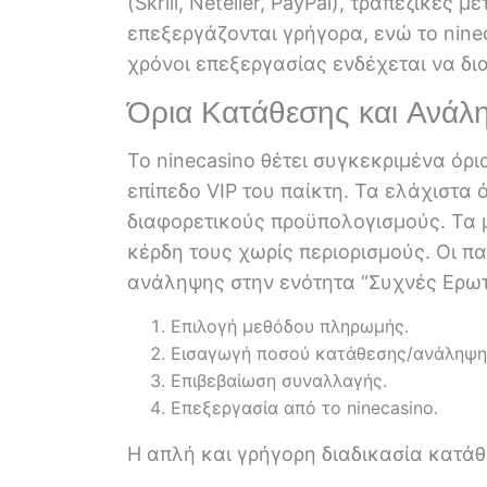
(Skrill, Neteller, PayPal), τραπεζικέ
επεξεργάζονται γρήγορα, ενώ το ninec
χρόνοι επεξεργασίας ενδέχεται να δι
Όρια Κατάθεσης και Ανάλ
Το ninecasino θέτει συγκεκριμένα όρ
επίπεδο VIP του παίκτη. Τα ελάχιστα 
διαφορετικούς προϋπολογισμούς. Τα 
κέρδη τους χωρίς περιορισμούς. Οι π
ανάληψης στην ενότητα “Συχνές Ερωτή
Επιλογή μεθόδου πληρωμής.
Εισαγωγή ποσού κατάθεσης/ανάληψη
Επιβεβαίωση συναλλαγής.
Επεξεργασία από το ninecasino.
Η απλή και γρήγορη διαδικασία κατάθ