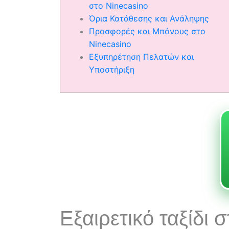
στο Ninecasino
Όρια Κατάθεσης και Ανάληψης
Προσφορές και Μπόνους στο
Ninecasino
Εξυπηρέτηση Πελατών και
Υποστήριξη
Εξαιρετικό ταξίδι