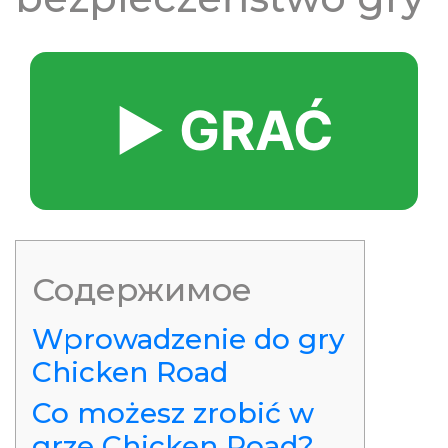
▶️ GRAĆ
Содержимое
Wprowadzenie do gry
Chicken Road
Co możesz zrobić w
grze Chicken Road?