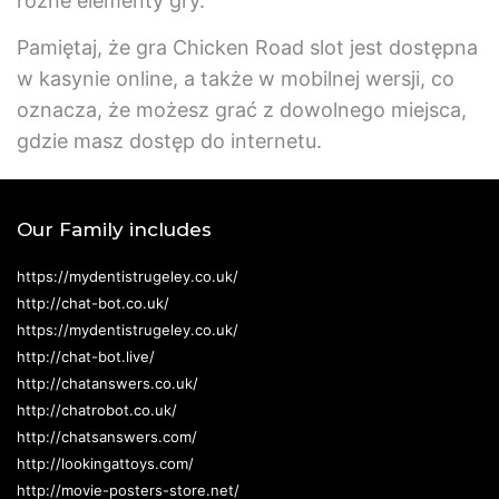
różne elementy gry.
Pamiętaj, że gra Chicken Road slot jest dostępna
w kasynie online, a także w mobilnej wersji, co
oznacza, że możesz grać z dowolnego miejsca,
gdzie masz dostęp do internetu.
Our Family includes
https://mydentistrugeley.co.uk/
http://chat-bot.co.uk/
https://mydentistrugeley.co.uk/
http://chat-bot.live/
http://chatanswers.co.uk/
http://chatrobot.co.uk/
http://chatsanswers.com/
http://lookingattoys.com/
http://movie-posters-store.net/