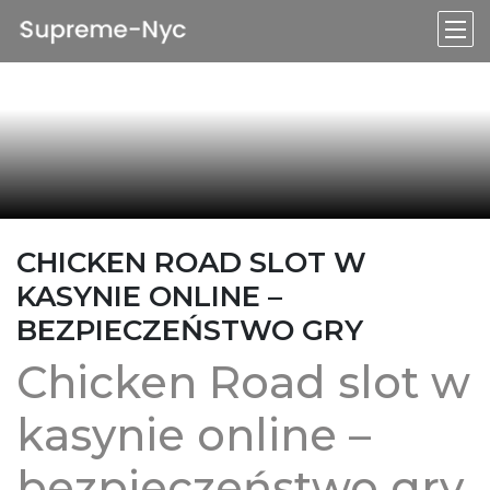
CHICKEN ROAD SLOT W
KASYNIE ONLINE –
BEZPIECZEŃSTWO GRY
Chicken Road slot w
kasynie online –
bezpieczeństwo gry