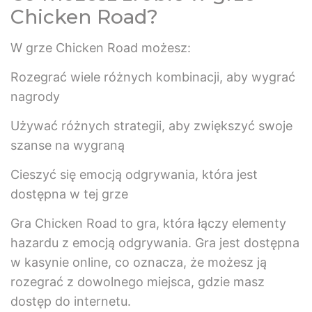
Chicken Road?
W grze Chicken Road możesz:
Rozegrać wiele różnych kombinacji, aby wygrać
nagrody
Używać różnych strategii, aby zwiększyć swoje
szanse na wygraną
Cieszyć się emocją odgrywania, która jest
dostępna w tej grze
Gra Chicken Road to gra, która łączy elementy
hazardu z emocją odgrywania. Gra jest dostępna
w kasynie online, co oznacza, że możesz ją
rozegrać z dowolnego miejsca, gdzie masz
dostęp do internetu.