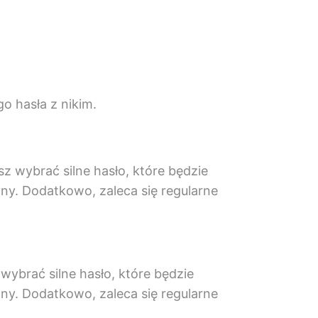
o hasła z nikim.
z wybrać silne hasło, które będzie
jalny. Dodatkowo, zaleca się regularne
wybrać silne hasło, które będzie
jalny. Dodatkowo, zaleca się regularne