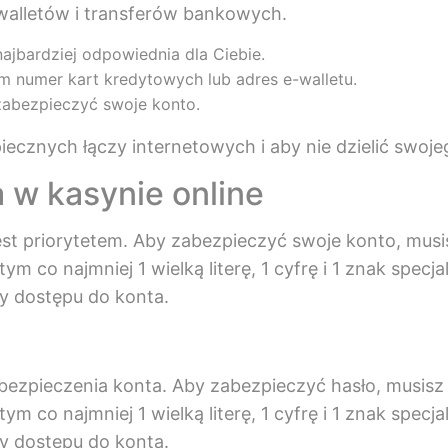
-walletów i transferów bankowych.
najbardziej odpowiednia dla Ciebie.
m numer kart kredytowych lub adres e-walletu.
zabezpieczyć swoje konto.
ecznych łączy internetowych i aby nie dzielić swojeg
 w kasynie online
t priorytetem. Aby zabezpieczyć swoje konto, musis
tym co najmniej 1 wielką literę, 1 cyfrę i 1 znak spec
ty dostępu do konta.
bezpieczenia konta. Aby zabezpieczyć hasło, musisz 
tym co najmniej 1 wielką literę, 1 cyfrę i 1 znak spec
ty dostępu do konta.