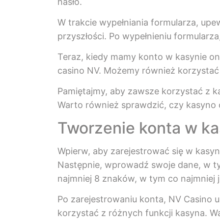
hasło.
W trakcie wypełniania formularza, up
przyszłości. Po wypełnieniu formularza,
Teraz, kiedy mamy konto w kasynie onl
casino NV. Możemy również korzystać 
Pamiętajmy, aby zawsze korzystać z ka
Warto również sprawdzić, czy kasyno on
Tworzenie konta w kas
Wpierw, aby zarejestrować się w kasyn
Następnie, wprowadź swoje dane, w tym i
najmniej 8 znaków, w tym co najmniej j
Po zarejestrowaniu konta, NV Casino 
korzystać z różnych funkcji kasyna. 