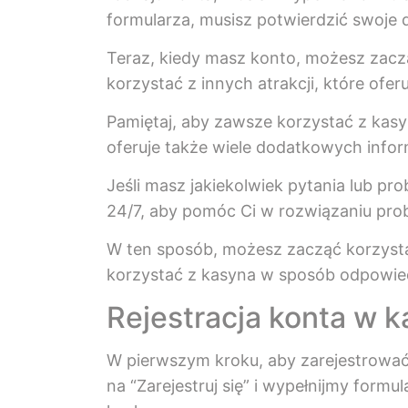
formularza, musisz potwierdzić swoje d
Teraz, kiedy masz konto, możesz zacz
korzystać z innych atrakcji, które ofer
Pamiętaj, aby zawsze korzystać z kas
oferuje także wiele dodatkowych infor
Jeśli masz jakiekolwiek pytania lub pr
24/7, aby pomóc Ci w rozwiązaniu pro
W ten sposób, możesz zacząć korzystać
korzystać z kasyna w sposób odpowiedz
Rejestracja konta w k
W pierwszym kroku, aby zarejestrować 
na “Zarejestruj się” i wypełnijmy formu