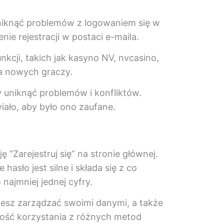
uniknąć problemów z logowaniem się w
nie rejestracji w postaci e-maila.
kcji, takich jak kasyno NV, nvcasino,
la nowych graczy.
 uniknąć problemów i konfliktów.
iało, aby było ono zaufane.
“Zarejestruj się” na stronie głównej.
asło jest silne i składa się z co
najmniej jednej cyfry.
esz zarządzać swoimi danymi, a także
wość korzystania z różnych metod