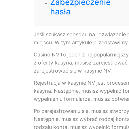
Zabezpieczenie
hasła
Jeśli szukasz sposobu na rozwiązanie 
miejscu. W tym artykule przedstawimy
Casino NV to jeden z najpopularniejszy
z oferty kasyna, musisz zarejestrować
zarejestrować się w kasynie NV.
Rejestracja w kasynie NV jest procesem
kasyna. Następnie, musisz wypełnić for
wypełnieniu formularza, musisz potwier
Po zarejestrowaniu się, musisz stworzy
Następnie, musisz wybrać rodzaj kont
rodzaju konta, musisz wypełnić formula