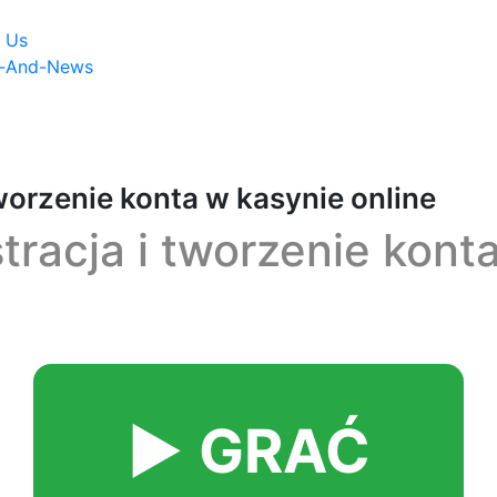
 Us
s-And-News
tworzenie konta w kasynie online
tracja i tworzenie kont
▶️ GRAĆ