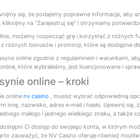
ewnijmy się, że podajemy poprawne informacje, aby 
 kliknijmy na “Zarejestruj się” i otrzymamy potwierdze
ine, możemy rozpocząć grę i korzystać z różnych fun
z różnych bonusów i promocji, które są dostępne d
syna online zgodnie z regulaminem i warunkami, aby
line, które wybrałeśmy, jest licencjonowane i spraw
ynie online – kroki
ie online
nv casino
, musisz wybrać odpowiednią opcję 
mię, nazwisko, adres e-mail i hasło. Upewnij się, że h
ednego małego i jednego wielkiego znaku, a także co 
udostępni Ci dostęp do swojego konta, w którym moż
Warto zauważyć, że NV Casino oferuje również możli