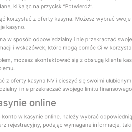
ane, klikając na przycisk “Potwierdź”.
ąć korzystać z oferty kasyna. Możesz wybrać swoje u
uje kasyno.
yna w sposób odpowiedzialny i nie przekraczać swoj
macji i wskazówek, które mogą pomóc Ci w korzystan
oblem, możesz skontaktować się z obsługą klienta kas
blemu.
 z oferty kasyna NV i cieszyć się swoimi ulubionymi
ialny i nie przekraczać swojego limitu finansowego
asynie online
konto w kasynie online, należy wybrać odpowiednią 
larz rejestracyjny, podając wymagane informacje, takie