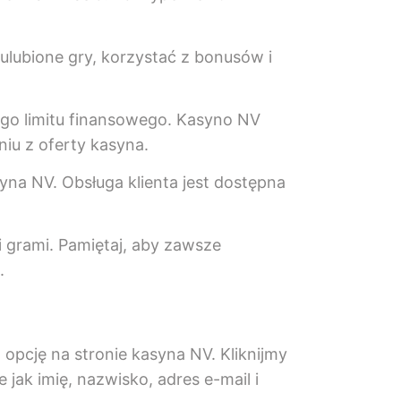
lubione gry, korzystać z bonusów i
ego limitu finansowego. Kasyno NV
iu z oferty kasyna.
yna NV. Obsługa klienta jest dostępna
 grami. Pamiętaj, aby zawsze
.
opcję na stronie kasyna NV. Kliknijmy
 jak imię, nazwisko, adres e-mail i