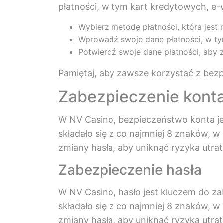
płatności, w tym kart kredytowych, e
Wybierz metodę płatności, która jest 
Wprowadź swoje dane płatności, w ty
Potwierdź swoje dane płatności, aby 
Pamiętaj, aby zawsze korzystać z bezpi
Zabezpieczenie konta
W NV Casino, bezpieczeństwo konta jes
składało się z co najmniej 8 znaków, w 
zmiany hasła, aby uniknąć ryzyka utra
Zabezpieczenie hasła
W NV Casino, hasło jest kluczem do za
składało się z co najmniej 8 znaków, w 
zmiany hasła, aby uniknąć ryzyka utra