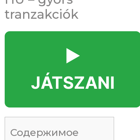
tranzakciók
▶️
JÁTSZANI
Содержимое