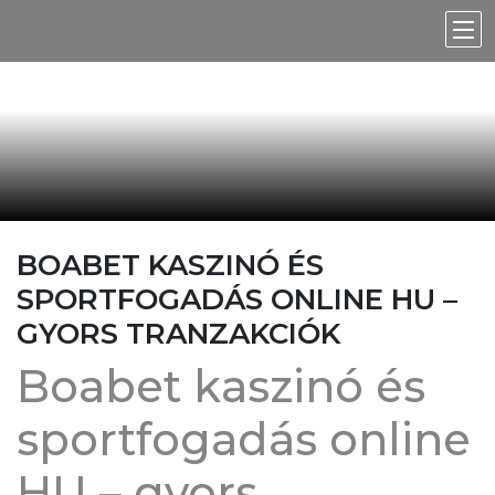
BOABET KASZINÓ ÉS
SPORTFOGADÁS ONLINE HU –
GYORS TRANZAKCIÓK
Boabet kaszinó és
sportfogadás online
HU – gyors