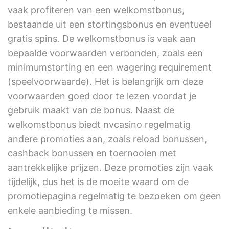
vaak profiteren van een welkomstbonus,
bestaande uit een stortingsbonus en eventueel
gratis spins. De welkomstbonus is vaak aan
bepaalde voorwaarden verbonden, zoals een
minimumstorting en een wagering requirement
(speelvoorwaarde). Het is belangrijk om deze
voorwaarden goed door te lezen voordat je
gebruik maakt van de bonus. Naast de
welkomstbonus biedt nvcasino regelmatig
andere promoties aan, zoals reload bonussen,
cashback bonussen en toernooien met
aantrekkelijke prijzen. Deze promoties zijn vaak
tijdelijk, dus het is de moeite waard om de
promotiepagina regelmatig te bezoeken om geen
enkele aanbieding te missen.