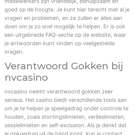
medewerkers zijn vriendelijk, behulpzaam en
goed op de hoogte. Je kunt hier terecht met al je
vragen en problemen, en ze zullen er alles aan
doen om je zo snel mogelijk te helpen. Er is ook
een uitgebreide FAQ-sectie op de website, waar
je antwoorden kunt vinden op veelgestelde
vragen.
Verantwoord Gokken bij
nvcasino
nvcasino neemt verantwoord gokken zeer
serieus. Het casino biedt verschillende tools aan
om je te helpen je speelgedrag onder controle te
houden, zoals stortingslimieten, verlieslimieten,
sessielimieten en self-exclusion. Als je denkt dat
je gokgedrag uit de hand loopt, kun je contact