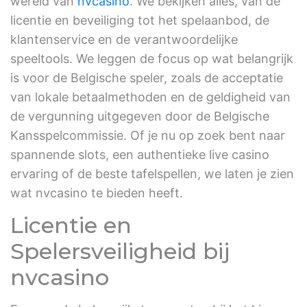
wereld van
nvcasino
. We bekijken alles, van de
licentie en beveiliging tot het spelaanbod, de
klantenservice en de verantwoordelijke
speeltools. We leggen de focus op wat belangrijk
is voor de Belgische speler, zoals de acceptatie
van lokale betaalmethoden en de geldigheid van
de vergunning uitgegeven door de Belgische
Kansspelcommissie. Of je nu op zoek bent naar
spannende slots, een authentieke live casino
ervaring of de beste tafelspellen, we laten je zien
wat nvcasino te bieden heeft.
Licentie en
Spelersveiligheid bij
nvcasino