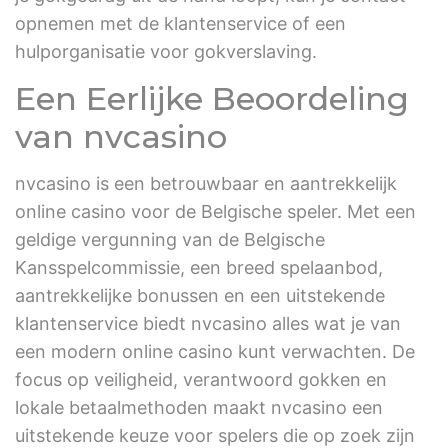
opnemen met de klantenservice of een
hulporganisatie voor gokverslaving.
Een Eerlijke Beoordeling
van nvcasino
nvcasino is een betrouwbaar en aantrekkelijk
online casino voor de Belgische speler. Met een
geldige vergunning van de Belgische
Kansspelcommissie, een breed spelaanbod,
aantrekkelijke bonussen en een uitstekende
klantenservice biedt nvcasino alles wat je van
een modern online casino kunt verwachten. De
focus op veiligheid, verantwoord gokken en
lokale betaalmethoden maakt nvcasino een
uitstekende keuze voor spelers die op zoek zijn