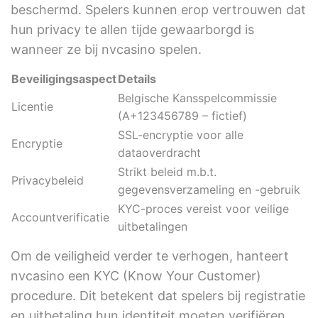
beschermd. Spelers kunnen erop vertrouwen dat
hun privacy te allen tijde gewaarborgd is
wanneer ze bij nvcasino spelen.
Beveiligingsaspect
Details
Belgische Kansspelcommissie
Licentie
(A+123456789 – fictief)
SSL-encryptie voor alle
Encryptie
dataoverdracht
Strikt beleid m.b.t.
Privacybeleid
gegevensverzameling en -gebruik
KYC-proces vereist voor veilige
Accountverificatie
uitbetalingen
Om de veiligheid verder te verhogen, hanteert
nvcasino een KYC (Know Your Customer)
procedure. Dit betekent dat spelers bij registratie
en uitbetaling hun identiteit moeten verifiëren