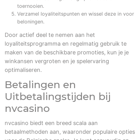
toernooien.
Verzamel loyaliteitspunten en wissel deze in voor
beloningen.
Door actief deel te nemen aan het
loyaliteitsprogramma en regelmatig gebruik te
maken van de beschikbare promoties, kun je je
winkansen vergroten en je spelervaring
optimaliseren.
Betalingen en
Uitbetalingstijden bij
nvcasino
nvcasino biedt een breed scala aan
betaalmethoden aan, waaronder populaire opties