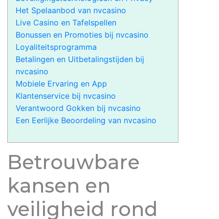
Het Spelaanbod van nvcasino
Live Casino en Tafelspellen
Bonussen en Promoties bij nvcasino
Loyaliteitsprogramma
Betalingen en Uitbetalingstijden bij
nvcasino
Mobiele Ervaring en App
Klantenservice bij nvcasino
Verantwoord Gokken bij nvcasino
Een Eerlijke Beoordeling van nvcasino
Betrouwbare
kansen en
veiligheid rond