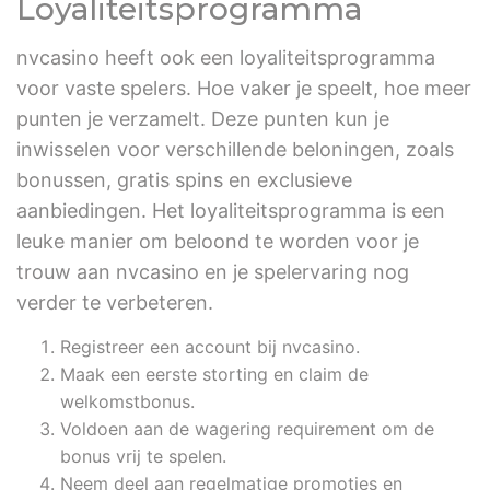
Loyaliteitsprogramma
nvcasino heeft ook een loyaliteitsprogramma
voor vaste spelers. Hoe vaker je speelt, hoe meer
punten je verzamelt. Deze punten kun je
inwisselen voor verschillende beloningen, zoals
bonussen, gratis spins en exclusieve
aanbiedingen. Het loyaliteitsprogramma is een
leuke manier om beloond te worden voor je
trouw aan nvcasino en je spelervaring nog
verder te verbeteren.
Registreer een account bij nvcasino.
Maak een eerste storting en claim de
welkomstbonus.
Voldoen aan de wagering requirement om de
bonus vrij te spelen.
Neem deel aan regelmatige promoties en