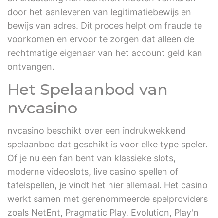
door het aanleveren van legitimatiebewijs en
bewijs van adres. Dit proces helpt om fraude te
voorkomen en ervoor te zorgen dat alleen de
rechtmatige eigenaar van het account geld kan
ontvangen.
Het Spelaanbod van
nvcasino
nvcasino beschikt over een indrukwekkend
spelaanbod dat geschikt is voor elke type speler.
Of je nu een fan bent van klassieke slots,
moderne videoslots, live casino spellen of
tafelspellen, je vindt het hier allemaal. Het casino
werkt samen met gerenommeerde spelproviders
zoals NetEnt, Pragmatic Play, Evolution, Play'n