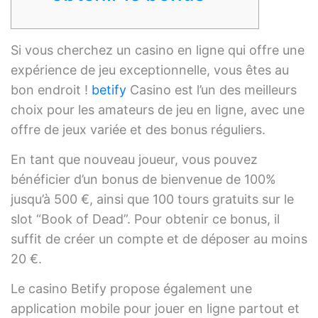
Si vous cherchez un casino en ligne qui offre une
expérience de jeu exceptionnelle, vous êtes au
bon endroit !
betify
Casino est l’un des meilleurs
choix pour les amateurs de jeu en ligne, avec une
offre de jeux variée et des bonus réguliers.
En tant que nouveau joueur, vous pouvez
bénéficier d’un bonus de bienvenue de 100%
jusqu’à 500 €, ainsi que 100 tours gratuits sur le
slot “Book of Dead”. Pour obtenir ce bonus, il
suffit de créer un compte et de déposer au moins
20 €.
Le casino Betify propose également une
application mobile pour jouer en ligne partout et