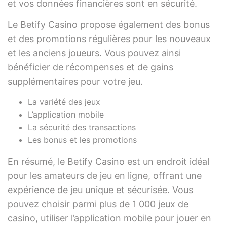
et vos données financières sont en sécurité.
Le Betify Casino propose également des bonus
et des promotions régulières pour les nouveaux
et les anciens joueurs. Vous pouvez ainsi
bénéficier de récompenses et de gains
supplémentaires pour votre jeu.
La variété des jeux
L’application mobile
La sécurité des transactions
Les bonus et les promotions
En résumé, le Betify Casino est un endroit idéal
pour les amateurs de jeu en ligne, offrant une
expérience de jeu unique et sécurisée. Vous
pouvez choisir parmi plus de 1 000 jeux de
casino, utiliser l’application mobile pour jouer en