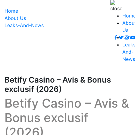
Home
Hom
About Us
Abou
Leaks-And-News
Us
conta
Leak
And-
News
Betify Casino – Avis & Bonus
exclusif (2026)
Betify Casino – Avis &
Bonus exclusif
(2026)