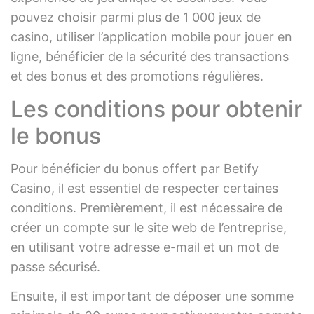
pouvez choisir parmi plus de 1 000 jeux de
casino, utiliser l’application mobile pour jouer en
ligne, bénéficier de la sécurité des transactions
et des bonus et des promotions régulières.
Les conditions pour obtenir
le bonus
Pour bénéficier du bonus offert par Betify
Casino, il est essentiel de respecter certaines
conditions. Premièrement, il est nécessaire de
créer un compte sur le site web de l’entreprise,
en utilisant votre adresse e-mail et un mot de
passe sécurisé.
Ensuite, il est important de déposer une somme