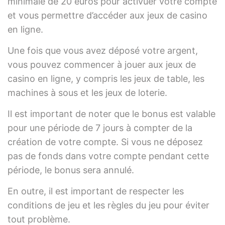
minimale de 20 euros pour activuer votre compte
et vous permettre d’accéder aux jeux de casino
en ligne.
Une fois que vous avez déposé votre argent,
vous pouvez commencer à jouer aux jeux de
casino en ligne, y compris les jeux de table, les
machines à sous et les jeux de loterie.
Il est important de noter que le bonus est valable
pour une période de 7 jours à compter de la
création de votre compte. Si vous ne déposez
pas de fonds dans votre compte pendant cette
période, le bonus sera annulé.
En outre, il est important de respecter les
conditions de jeu et les règles du jeu pour éviter
tout problème.