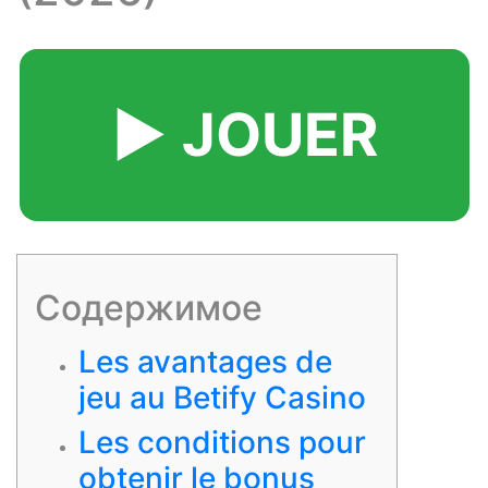
▶️ JOUER
Содержимое
Les avantages de
jeu au Betify Casino
Les conditions pour
obtenir le bonus