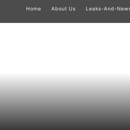
Home
About Us
Leaks-And-New