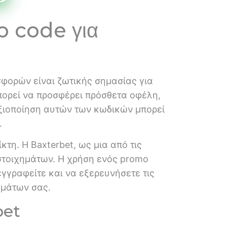
o code για
φορών είναι ζωτικής σημασίας για
μπορεί να προσφέρει πρόσθετα οφέλη,
ξιοποίηση αυτών των κωδικών μπορεί
.
τη. Η Baxterbet, ως μια από τις
 στοιχημάτων. Η χρήση ενός promo
εγγραφείτε και να εξερευνήσετε τις
ημάτων σας.
bet