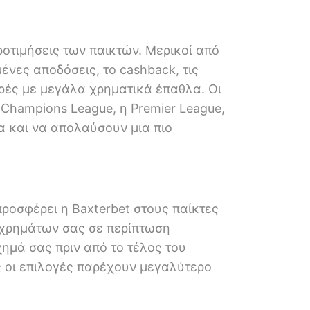
ροτιμήσεις των παικτών. Μερικοί από
νες αποδόσεις, το cashback, τις
ρές με μεγάλα χρηματικά έπαθλα. Οι
Champions League, η Premier League,
α και να απολαύσουν μια πιο
προσφέρει η Baxterbet στους παίκτες
 χρημάτων σας σε περίπτωση
χημά σας πριν από το τέλος του
ς οι επιλογές παρέχουν μεγαλύτερο