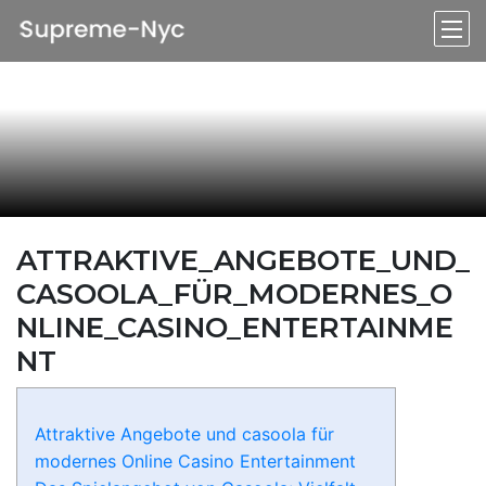
ATTRAKTIVE_ANGEBOTE_UND_
CASOOLA_FÜR_MODERNES_O
NLINE_CASINO_ENTERTAINME
NT
Attraktive Angebote und casoola für
modernes Online Casino Entertainment