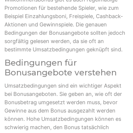
Promotionen für bestehende Spieler, wie zum
Beispiel Einzahlungsboni, Freispiele, Cashback-
Aktionen und Gewinnspiele. Die genauen
Bedingungen der Bonusangebote sollten jedoch
sorgfältig gelesen werden, da sie oft an
bestimmte Umsatzbedingungen geknüpft sind.
Bedingungen für
Bonusangebote verstehen
Umsatzbedingungen sind ein wichtiger Aspekt
bei Bonusangeboten. Sie geben an, wie oft der
Bonusbetrag umgesetzt werden muss, bevor
Gewinne aus dem Bonus ausgezahlt werden
können. Hohe Umsatzbedingungen können es
schwierig machen, den Bonus tatsächlich