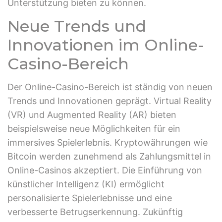
Unterstützung bieten zu können.
Neue Trends und
Innovationen im Online-
Casino-Bereich
Der Online-Casino-Bereich ist ständig von neuen
Trends und Innovationen geprägt. Virtual Reality
(VR) und Augmented Reality (AR) bieten
beispielsweise neue Möglichkeiten für ein
immersives Spielerlebnis. Kryptowährungen wie
Bitcoin werden zunehmend als Zahlungsmittel in
Online-Casinos akzeptiert. Die Einführung von
künstlicher Intelligenz (KI) ermöglicht
personalisierte Spielerlebnisse und eine
verbesserte Betrugserkennung. Zukünftig