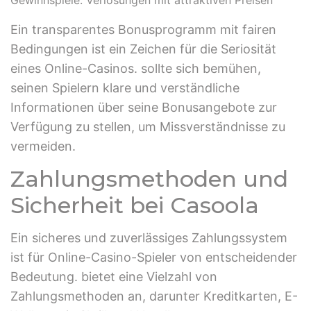
Gewinnspiele: Verlosungen mit attraktiven Preisen
Ein transparentes Bonusprogramm mit fairen
Bedingungen ist ein Zeichen für die Seriosität
eines Online-Casinos.
sollte sich bemühen,
seinen Spielern klare und verständliche
Informationen über seine Bonusangebote zur
Verfügung zu stellen, um Missverständnisse zu
vermeiden.
Zahlungsmethoden und
Sicherheit bei Casoola
Ein sicheres und zuverlässiges Zahlungssystem
ist für Online-Casino-Spieler von entscheidender
Bedeutung.
bietet eine Vielzahl von
Zahlungsmethoden an, darunter Kreditkarten, E-