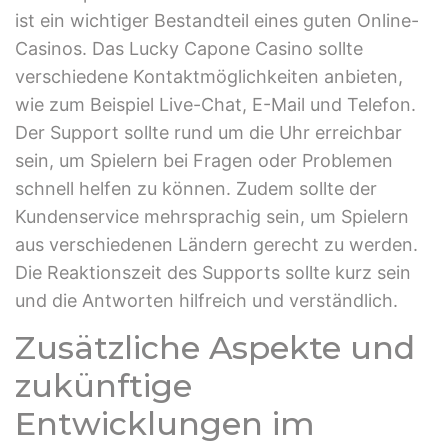
ist ein wichtiger Bestandteil eines guten Online-
Casinos. Das Lucky Capone Casino sollte
verschiedene Kontaktmöglichkeiten anbieten,
wie zum Beispiel Live-Chat, E-Mail und Telefon.
Der Support sollte rund um die Uhr erreichbar
sein, um Spielern bei Fragen oder Problemen
schnell helfen zu können. Zudem sollte der
Kundenservice mehrsprachig sein, um Spielern
aus verschiedenen Ländern gerecht zu werden.
Die Reaktionszeit des Supports sollte kurz sein
und die Antworten hilfreich und verständlich.
Zusätzliche Aspekte und
zukünftige
Entwicklungen im