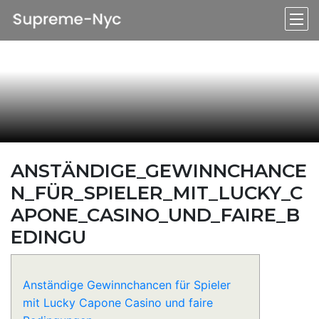
ANSTÄNDIGE_GEWINNCHANCE
N_FÜR_SPIELER_MIT_LUCKY_C
APONE_CASINO_UND_FAIRE_B
EDINGU
Anständige Gewinnchancen für Spieler
mit Lucky Capone Casino und faire