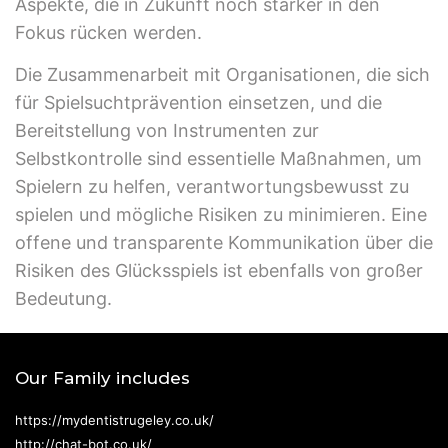
Aspekte, die in Zukunft noch stärker in den
Fokus rücken werden.
Die Zusammenarbeit mit Organisationen, die sich
für Spielsuchtprävention einsetzen, und die
Bereitstellung von Instrumenten zur
Selbstkontrolle sind essentielle Maßnahmen, um
Spielern zu helfen, verantwortungsbewusst zu
spielen und mögliche Risiken zu minimieren. Eine
offene und transparente Kommunikation über die
Risiken des Glücksspiels ist ebenfalls von großer
Bedeutung.
Our Family includes
https://mydentistrugeley.co.uk/
http://chat-bot.co.uk/