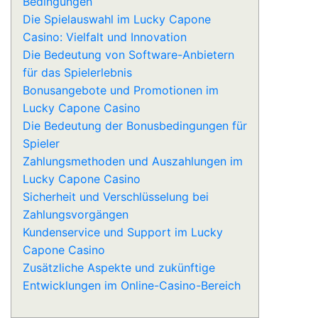
Bedingungen
Die Spielauswahl im Lucky Capone
Casino: Vielfalt und Innovation
Die Bedeutung von Software-Anbietern
für das Spielerlebnis
Bonusangebote und Promotionen im
Lucky Capone Casino
Die Bedeutung der Bonusbedingungen für
Spieler
Zahlungsmethoden und Auszahlungen im
Lucky Capone Casino
Sicherheit und Verschlüsselung bei
Zahlungsvorgängen
Kundenservice und Support im Lucky
Capone Casino
Zusätzliche Aspekte und zukünftige
Entwicklungen im Online-Casino-Bereich