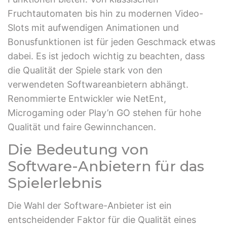
Fruchtautomaten bis hin zu modernen Video-
Slots mit aufwendigen Animationen und
Bonusfunktionen ist für jeden Geschmack etwas
dabei. Es ist jedoch wichtig zu beachten, dass
die Qualität der Spiele stark von den
verwendeten Softwareanbietern abhängt.
Renommierte Entwickler wie NetEnt,
Microgaming oder Play’n GO stehen für hohe
Qualität und faire Gewinnchancen.
Die Bedeutung von
Software-Anbietern für das
Spielerlebnis
Die Wahl der Software-Anbieter ist ein
entscheidender Faktor für die Qualität eines