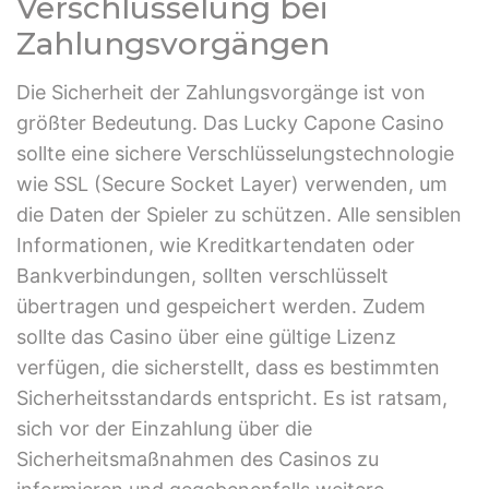
Verschlüsselung bei
Zahlungsvorgängen
Die Sicherheit der Zahlungsvorgänge ist von
größter Bedeutung. Das Lucky Capone Casino
sollte eine sichere Verschlüsselungstechnologie
wie SSL (Secure Socket Layer) verwenden, um
die Daten der Spieler zu schützen. Alle sensiblen
Informationen, wie Kreditkartendaten oder
Bankverbindungen, sollten verschlüsselt
übertragen und gespeichert werden. Zudem
sollte das Casino über eine gültige Lizenz
verfügen, die sicherstellt, dass es bestimmten
Sicherheitsstandards entspricht. Es ist ratsam,
sich vor der Einzahlung über die
Sicherheitsmaßnahmen des Casinos zu