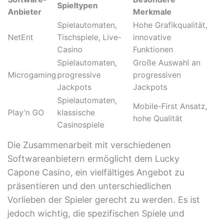
Spieltypen
Anbieter
Merkmale
Spielautomaten,
Hohe Grafikqualität,
NetEnt
Tischspiele, Live-
innovative
Casino
Funktionen
Spielautomaten,
Große Auswahl an
Microgaming
progressive
progressiven
Jackpots
Jackpots
Spielautomaten,
Mobile-First Ansatz,
Play’n GO
klassische
hohe Qualität
Casinospiele
Die Zusammenarbeit mit verschiedenen
Softwareanbietern ermöglicht dem Lucky
Capone Casino, ein vielfältiges Angebot zu
präsentieren und den unterschiedlichen
Vorlieben der Spieler gerecht zu werden. Es ist
jedoch wichtig, die spezifischen Spiele und