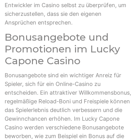
Entwickler im Casino selbst zu überprüfen, um
sicherzustellen, dass sie den eigenen
Ansprüchen entsprechen.
Bonusangebote und
Promotionen im Lucky
Capone Casino
Bonusangebote sind ein wichtiger Anreiz für
Spieler, sich für ein Online-Casino zu
entscheiden. Ein attraktiver Willkommensbonus,
regelmäßige Reload-Boni und Freispiele können
das Spielerlebnis deutlich verbessern und die
Gewinnchancen erhöhen. Im Lucky Capone
Casino werden verschiedene Bonusangebote
beworben, wie zum Beispiel ein Bonus auf die