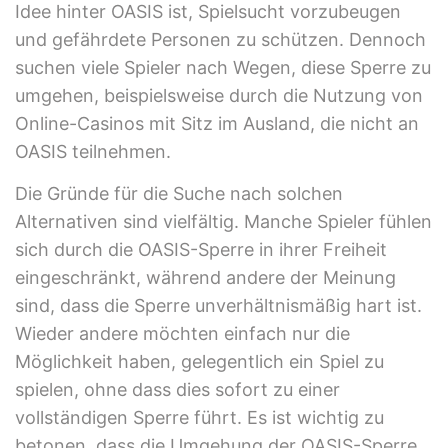
Idee hinter OASIS ist, Spielsucht vorzubeugen
und gefährdete Personen zu schützen. Dennoch
suchen viele Spieler nach Wegen, diese Sperre zu
umgehen, beispielsweise durch die Nutzung von
Online-Casinos mit Sitz im Ausland, die nicht an
OASIS teilnehmen.
Die Gründe für die Suche nach solchen
Alternativen sind vielfältig. Manche Spieler fühlen
sich durch die OASIS-Sperre in ihrer Freiheit
eingeschränkt, während andere der Meinung
sind, dass die Sperre unverhältnismäßig hart ist.
Wieder andere möchten einfach nur die
Möglichkeit haben, gelegentlich ein Spiel zu
spielen, ohne dass dies sofort zu einer
vollständigen Sperre führt. Es ist wichtig zu
betonen, dass die Umgehung der OASIS-Sperre