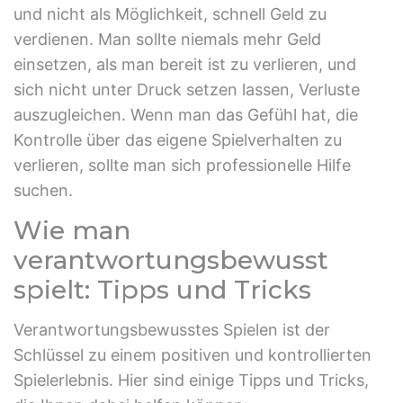
und nicht als Möglichkeit, schnell Geld zu
verdienen. Man sollte niemals mehr Geld
einsetzen, als man bereit ist zu verlieren, und
sich nicht unter Druck setzen lassen, Verluste
auszugleichen. Wenn man das Gefühl hat, die
Kontrolle über das eigene Spielverhalten zu
verlieren, sollte man sich professionelle Hilfe
suchen.
Wie man
verantwortungsbewusst
spielt: Tipps und Tricks
Verantwortungsbewusstes Spielen ist der
Schlüssel zu einem positiven und kontrollierten
Spielerlebnis. Hier sind einige Tipps und Tricks,