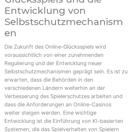
Entwicklung von
Selbstschutzmechanism
en
Die Zukunft des Online-Glücksspiels wird
voraussichtlich von einer zunehmenden
Regulierung und der Entwicklung neuer
Selbstschutzmechanismen geprägt sein. Es ist zu
erwarten, dass die Behörden in den
verschiedenen Ländern weiterhin an der
Verbesserung des Spielerschutzes arbeiten und
dass die Anforderungen an Online-Casinos
weiter steigen werden. Eine wichtige
Entwicklung ist die Einführung von KI-basierten
Systemen, die das Spielverhalten von Spielern