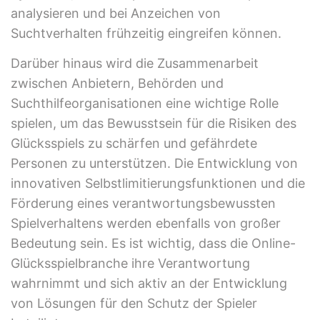
analysieren und bei Anzeichen von
Suchtverhalten frühzeitig eingreifen können.
Darüber hinaus wird die Zusammenarbeit
zwischen Anbietern, Behörden und
Suchthilfeorganisationen eine wichtige Rolle
spielen, um das Bewusstsein für die Risiken des
Glücksspiels zu schärfen und gefährdete
Personen zu unterstützen. Die Entwicklung von
innovativen Selbstlimitierungsfunktionen und die
Förderung eines verantwortungsbewussten
Spielverhaltens werden ebenfalls von großer
Bedeutung sein. Es ist wichtig, dass die Online-
Glücksspielbranche ihre Verantwortung
wahrnimmt und sich aktiv an der Entwicklung
von Lösungen für den Schutz der Spieler